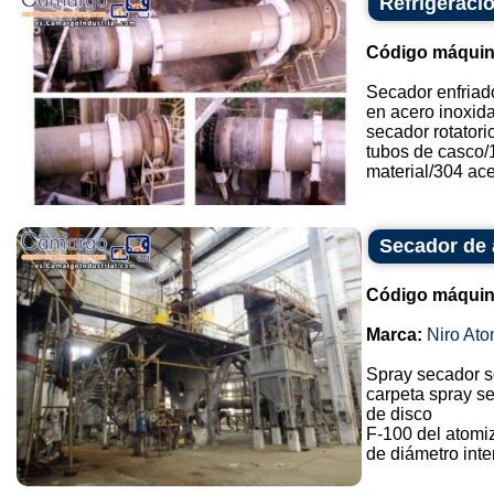
Refrigeració
Código máquin
Secador enfriado
en acero inoxid
secador rotatori
tubos de casco/1
material/304 acer
Secador de 
Código máquin
Marca:
Niro Ato
Spray secador 
carpeta spray se
de disco
F-100 del atomi
de diámetro inte