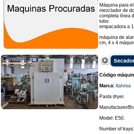
Máquina para el
mezclador de do
completa línea 
tubo
empacadora a 1
máquina de alam
cm, 4 x 4 máquin
Secador
Código máquin
Marca:
Italvisa
Pasta dryer.
Manufacturer/Bra
Model: E50.
Number of trays: