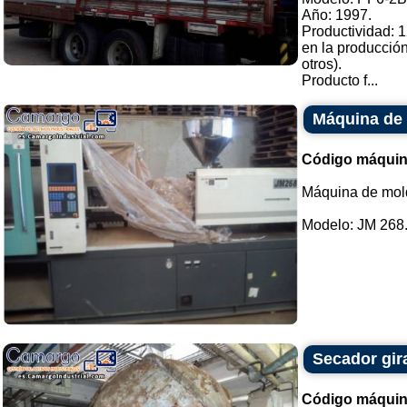
Año: 1997.
Productividad: 
en la producción
otros).
Producto f...
Máquina de 
Código máquin
Máquina de mold
Modelo: JM 268..
Secador gir
Código máquin