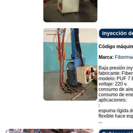
Inyección d
Código máquin
Marca:
Fiberma
Baja presión iny
fabricante: Fibe
modelo: PUF 7 
voltaje: 220 v.
consumo de air
consumo de ener
aplicaciones:
:
espuma rígida d
flexible hace e
...