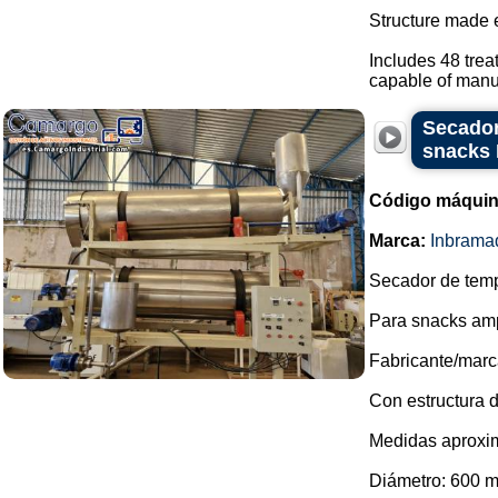
Structure made e
Includes 48 trea
capable of manua
Secador
snacks
Código máquin
Marca:
Inbrama
Secador de temp
Para snacks amp
Fabricante/marc
Con estructura d
Medidas aproxim
Diámetro: 600 m