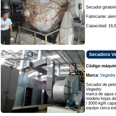
Secador giratori
Fabricante: ale
Capacidad: 16,000
Secadora V
Código máquin
Marca:
Vegedry
Secador de pel
Vegedry
marca de agua 
modelo hojas de
/ 3000 kg/h cap
equipo cerca es