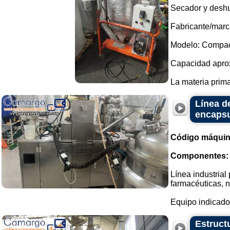
Secador y deshu
Fabricante/marc
Modelo: Compac
Capacidad aprox
La materia prima
Línea d
encapsu
Código máquin
Componentes:
Línea industrial
farmacéuticas, n
Equipo indicado 
Estruct