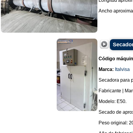
Longitud aproxi
Ancho aproximad
Secador 
Código máquin
Marca:
Italvisa
Secadora para pa
Fabricante | Marc
Modelo: E50.
Secado de aprox
Peso original: 2