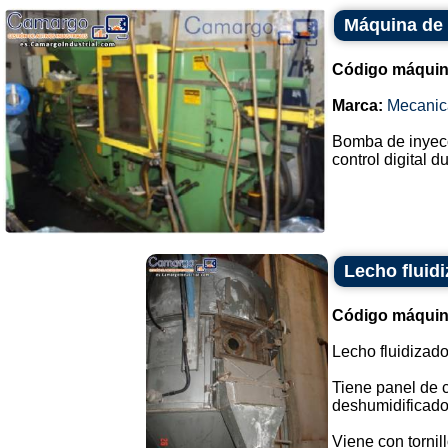
Máquina de 
Código máquin
Marca:
Mecanic
Bomba de inyecc
control digital dua
Lecho fluid
Código máquin
Lecho fluidizad
Tiene panel de co
deshumidificador
Viene con tornill