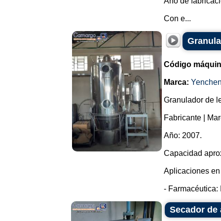
Año de fabricaci
Con e...
Granula
Código máquin
Marca:
Yenche
Granulador de le
Fabricante | Ma
Año: 2007.
Capacidad aprox
Aplicaciones en 
- Farmacéutica: 
Secador de 