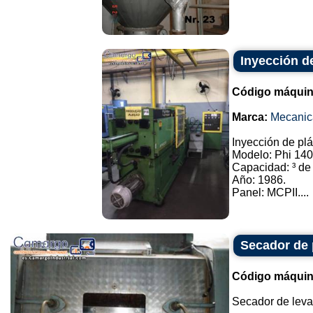
Inyección de
Código máquin
Marca:
Mecanic
Inyección de plá
Modelo: Phi 140
Capacidad: ³ de
Año: 1986.
Panel: MCPII....
Secador de 
Código máquin
Secador de levad