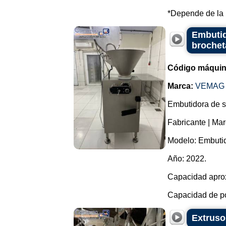
*Depende de la m
Embutid
brochet
Código máquin
Marca:
VEMAG
Embutidora de sa
Fabricante | Ma
Modelo: Embutid
Año: 2022.
Capacidad aprox
Capacidad de po
Extruso