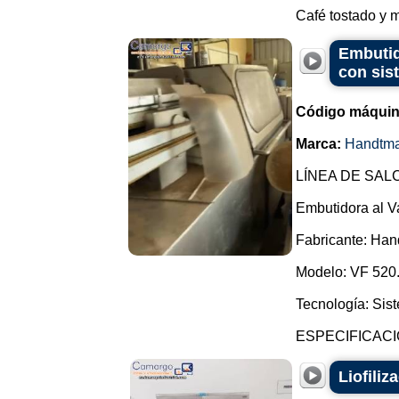
Café tostado y 
Embutid
con sis
Código máquin
Marca:
Handtm
LÍNEA DE SAL
Embutidora al V
Fabricante: Ha
Modelo: VF 520
Tecnología: Sis
ESPECIFICACIO
Liofiliz