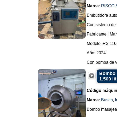
Marca:
RISCO 
Embutidora auto
Con sistema de t
Fabricante | Mar
Modelo: RS 110
Año: 2024.
Con bomba de va
Bombo m
1.500 l
Código máquin
Marca:
Busch
,
I
Bombo masajeado