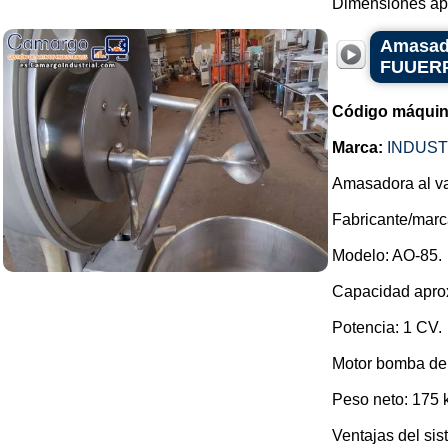
Dimensiones apr
Amasado
FUUER
Código máquin
Marca:
INDUST
Amasadora al va
Fabricante/ma
Modelo: AO-85.
Capacidad aprox
Potencia: 1 CV.
Motor bomba de 
Peso neto: 175 
Ventajas del sis