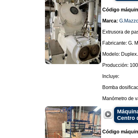
Código máquin
Marca:
G.Mazzo
Extrusora de pas
Fabricante: G. 
Modelo: Duplex.
Producción: 100
Incluye:
Bomba dosificad
Manómetro de va
Máquina
Centro 
Código máquin