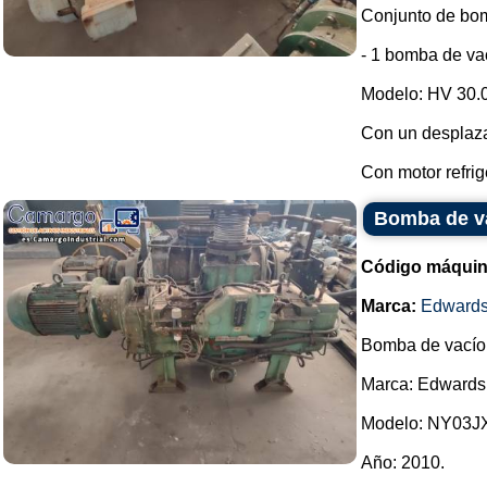
Conjunto de bom
- 1 bomba de vac
Modelo: HV 30.
Con un desplaz
Con motor refrig
Bomba de v
Código máquin
Marca:
Edward
Bomba de vacío
Marca: Edwards
Modelo: NY03J
Año: 2010.