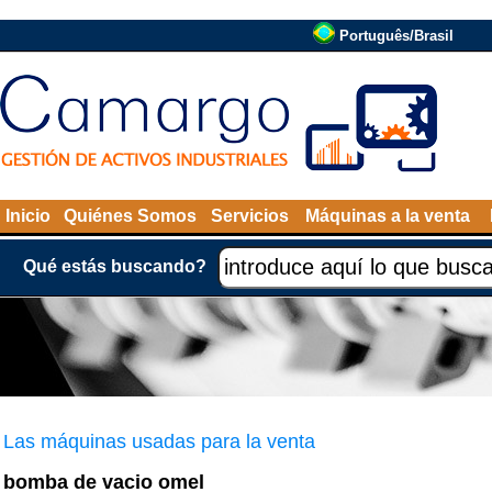
Português/Brasil
Inicio
Quiénes Somos
Servicios
Máquinas a la venta
Qué estás buscando?
Las máquinas usadas para la venta
bomba de vacio omel