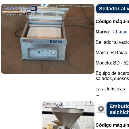
Sellador al 
Código máquin
Marca:
R.baiao
Sellador al vací
Marca: R.Baião.
Modelo: BD - 52
Equipo de acero
salados, quesos,
caracteristicas:
...
Embutid
salchic
Código máquin