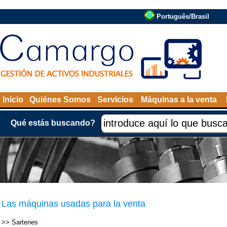
Português/Brasil
Inicio
Quiénes Somos
Servicios
Máquinas a la venta
Qué estás buscando?
Las máquinas usadas para la venta
>>
Sartenes