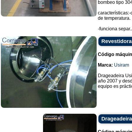
bombeo tipo 304
características:-
de temperatura.
-funciona separ..
Revestidor
Código máquin
Marca:
Usiram
Drageadeira Usi
año 2007 y desd
equipo es práct
Drageadeir
Código máquin