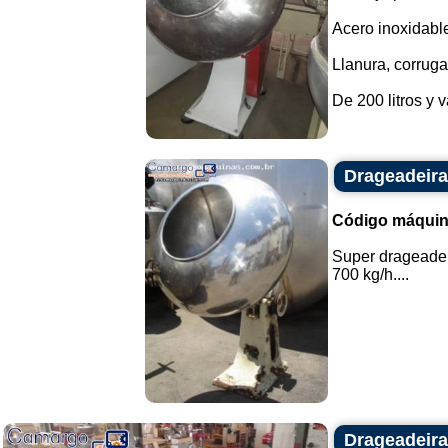
Acero inoxidabl
Llanura, corrug
De 200 litros y 
Drageadeira
Código máquin
Super drageadei
700 kg/h....
Drageadeiras