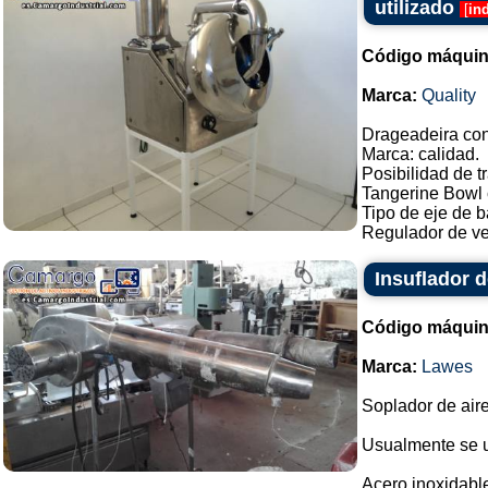
utilizado
[
in
Código máquin
Marca:
Quality
Drageadeira con 
Marca: calidad.
Posibilidad de t
Tangerine Bowl 
Tipo de eje de b
Regulador de vel
Insuflador 
Código máquin
Marca:
Lawes
Soplador de air
Usualmente se u
Acero inoxidabl