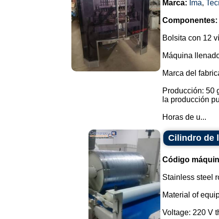
Marca:
Ima
,
Tec
Componentes:
Bolsita con 12 v
Máquina llenador
Marca del fabri
Producción: 50 g
la producción p
Horas de u...
Cilindro de
Código máquin
Stainless steel r
Material of equi
Voltage: 220 V 