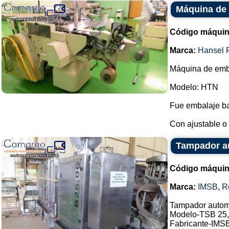
Máquina de 
Código máquin
Marca:
Hansel 
Máquina de emba
Modelo: HTN
Fue embalaje ba
Con ajustable o 
Tampador a
Código máquin
Marca:
IMSB
,
R
Tampador autom
Modelo-TSB 25,
Fabricante-IMS