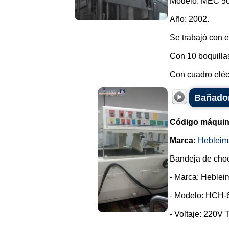
Modelo: MEC 50
Año: 2002.
Se trabajó con 
Con 10 boquillas,
Con cuadro eléct
Bañador
Código máquin
Marca:
Hebleim
Bandeja de choc
- Marca: Heblei
- Modelo: HCH-
- Voltaje: 220V T