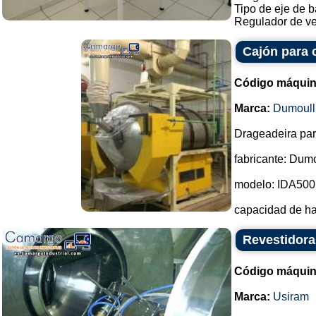
Tipo de eje de b
Regulador de vel
Cajón para 
Código máquin
Marca:
Dumoull
Drageadeira para
fabricante: Dumo
modelo: IDA500
capacidad de has
Revestidor
Código máquin
Marca:
Usiram