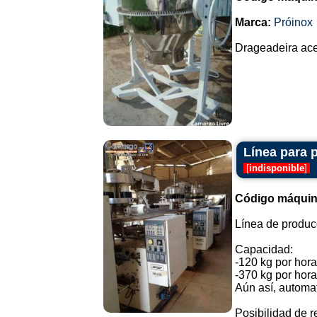
Marca:
Próinox
Drageadeira acer
Línea para 
[
indisponible
]
Código máquin
Línea de producc
Capacidad:
-120 kg por hora
-370 kg por hora
Aún así, automa
Posibilidad de re