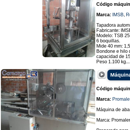
Código máquin
Marca:
IMSB
,
R
Tapadora automá
Fabricante: IMS
Modelo: TSB 25
6 boquillas.
Mide 40 mm: 1,5
Bondone e hilo d
capacidad de 15
Peso 1.100 kg...
Máquina
Código máquin
Marca:
Promale
Máquina de abani
Marca: Promaler