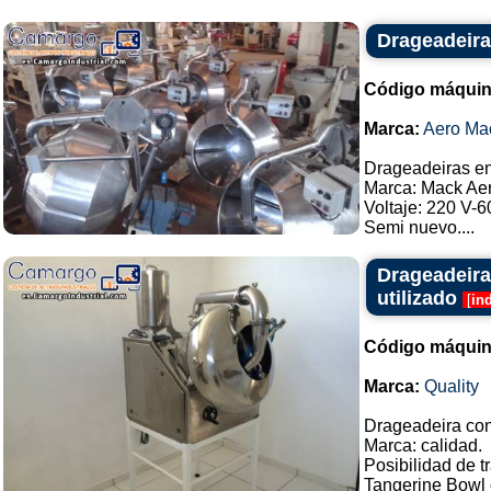
Drageadeiras
Código máquin
Marca:
Aero Ma
Drageadeiras en 
Marca: Mack Aer
Voltaje: 220 V-
Semi nuevo....
Drageadeira
utilizado
[
in
Código máquin
Marca:
Quality
Drageadeira con 
Marca: calidad.
Posibilidad de t
Tangerine Bowl 