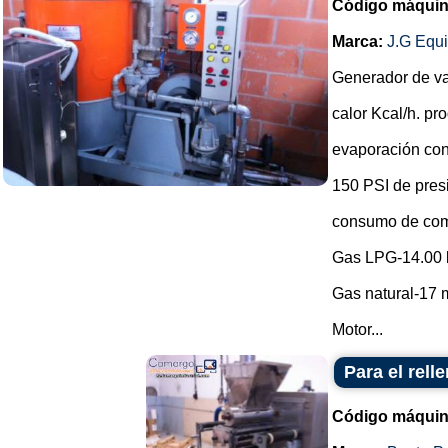
Código máquin
Marca:
J.G Equ
Generador de v
calor Kcal/h. p
evaporación con
150 PSI de pres
consumo de com
Gas LPG-14.00 
Gas natural-17 m
Motor...
Para el rell
Código máquin