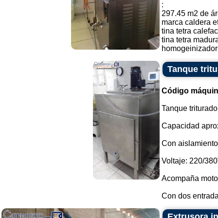
:
297.45 m2 de ár
marca caldera e
tina tetra calefa
tina tetra madur
homogeinizador d
Tanque trit
Código máquin
Tanque triturado
Capacidad aprox
Con aislamiento 
Voltaje: 220/380
Acompaña motor 
Con dos entradas
Extrusora in