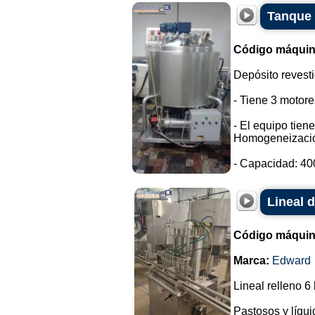
Tanque 
Código máquin
Depósito revesti
- Tiene 3 motore
- El equipo tien
Homogeneizaci
- Capacidad: 400 
Lineal 
Código máquin
Marca:
Edward
Lineal relleno 6
Pastosos y líqui