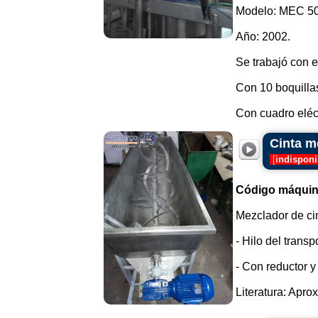
Modelo: MEC 50
Año: 2002.
Se trabajó con 
Con 10 boquillas,
Con cuadro eléct
Cinta m
[
indisponi
Código máquin
Mezclador de ci
- Hilo del transp
- Con reductor y
Literatura: Apro