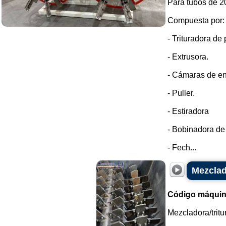
Para tubos de 2
Compuesta por:
- Trituradora de
- Extrusora.
- Cámaras de en
- Puller.
- Estiradora
- Bobinadora de
- Fech...
Mezclad
Código máquin
Mezcladora/tritu