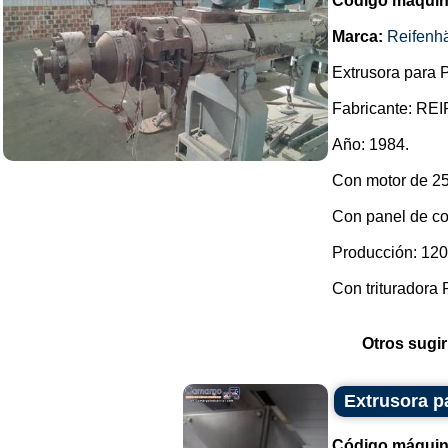
Código máquin
Marca:
Reifenh
Extrusora para 
Fabricante: R
Año: 1984.
Con motor de 2
Con panel de con
Producción: 120
Con trituradora 
Otros sugir
Extrusora p
Código máquin