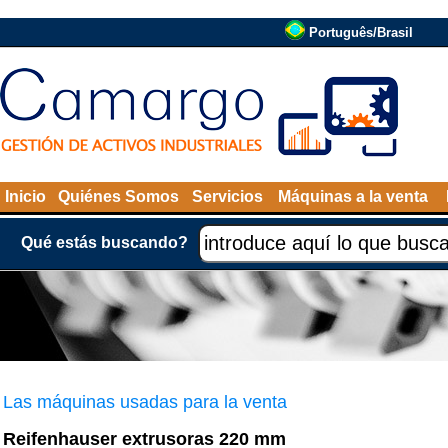
Português/Brasil
Inicio
Quiénes Somos
Servicios
Máquinas a la venta
Qué estás buscando?
Las máquinas usadas para la venta
Reifenhauser extrusoras 220 mm