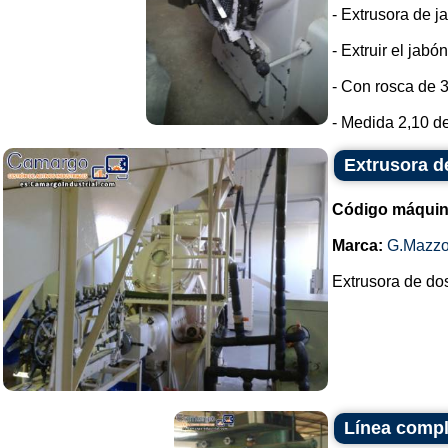
- Extrusora de 
- Extruir el jab
- Con rosca de 
- Medida 2,10 de
Extrusora d
Código máquin
Marca:
G.Mazzo
Extrusora de dos
Línea compl