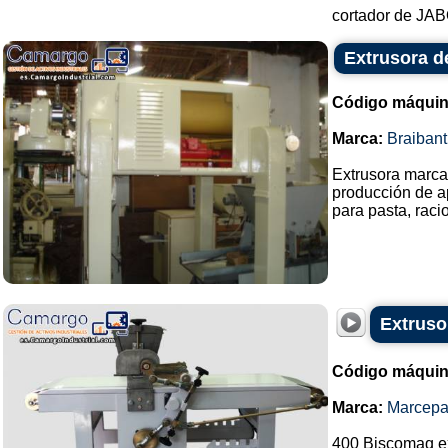
cortador de JABÓ
Extrusora d
Código máquin
Marca:
Braibant
Extrusora marca 
producción de a
para pasta, racio
Extruso
Código máquin
Marca:
Marcep
400 Biscomaq ex