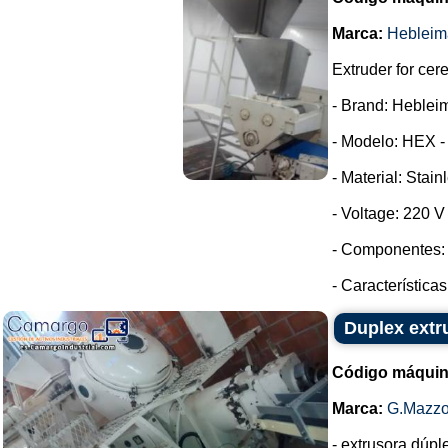
Marca:
Hebleim
Extruder for cer
- Brand: Heblei
- Modelo: HEX -
- Material: Stain
- Voltage: 220 
- Componentes: 
- Características
Duplex extr
Código máquin
Marca:
G.Mazzo
- extrusora dúp