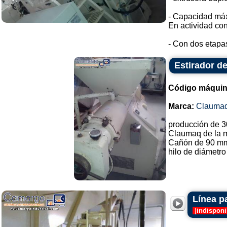
- Capacidad máx
En actividad con
- Con dos etapas
Estirador de
Código máquin
Marca:
Clauma
producción de 3
Claumaq de la 
Cañón de 90 mm
hilo de diámetro
Línea p
[
indisponi