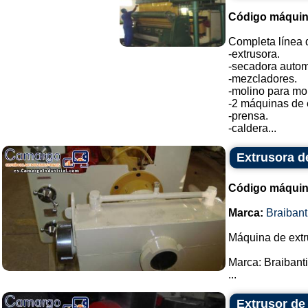
Código máquin
Completa línea d
-extrusora.
-secadora autom
-mezcladores.
-molino para mol
-2 máquinas de 
-prensa.
-caldera...
Extrusora d
Código máquin
Marca:
Braibant
Máquina de extru
Marca: Braibanti
...
Extrusor de