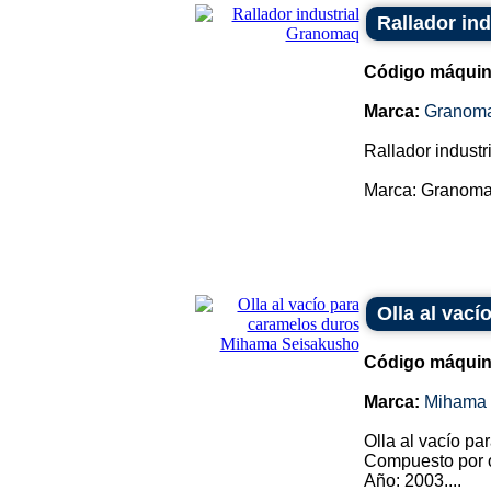
Rallador in
Código máquin
Marca:
Granom
Rallador industri
Marca: Granomaq
Olla al vac
Código máquin
Marca:
Mihama 
Olla al vacío pa
Compuesto por o
Año: 2003....