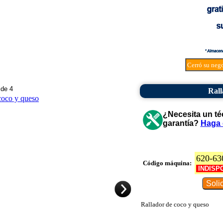
Cerró su neg
 de 4
Rall
¿Necesita un té
garantía?
Haga 
620-63
Código máquina:
INDISP
Rallador de coco y queso