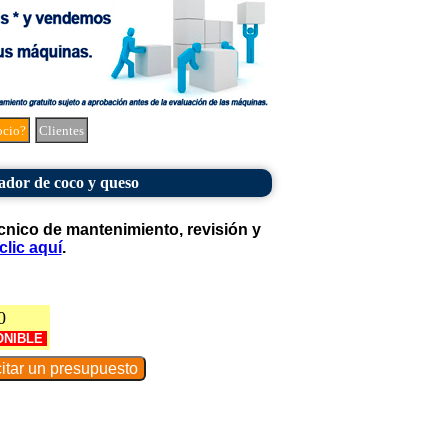
ocio?
Clientes
ador de coco y queso
cnico de mantenimiento, revisión y
clic aquí
.
0
ONIBLE