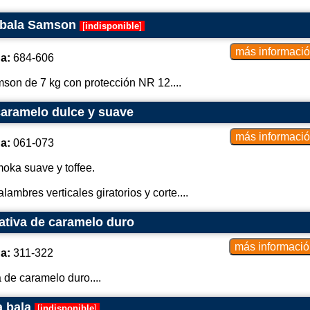
 bala Samson
[
indisponible
]
a:
684-606
son de 7 kg con protección NR 12....
caramelo dulce y suave
a:
061-073
oka suave y toffee.
ambres verticales giratorios y corte....
ativa de caramelo duro
a:
311-322
 de caramelo duro....
a bala
[
indisponible
]