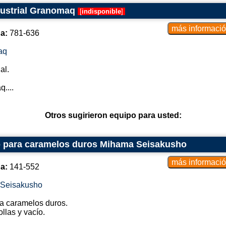
dustrial Granomaq
[
indisponible
]
a:
781-636
aq
al.
....
Otros sugirieron equipo para usted:
ío para caramelos duros Mihama Seisakusho
a:
141-552
Seisakusho
ra caramelos duros.
llas y vacío.