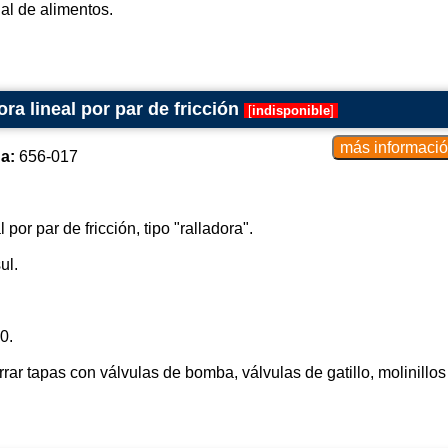
ial de alimentos.
a lineal por par de fricción
[
indisponible
]
a:
656-017
por par de fricción, tipo "ralladora".
ul.
0.
rar tapas con válvulas de bomba, válvulas de gatillo, molinillo