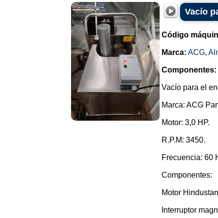
Vacío p
Código máquin
Marca:
ACG
,
Al
Componentes:
Vacío para el e
Marca: ACG Pa
Motor: 3,0 HP.
R.P.M: 3450.
Frecuencia: 60 
Componentes:
Motor Hindustan
Interruptor mag