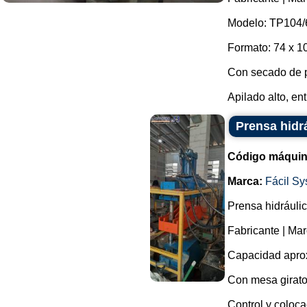
Modelo: TP104/
Formato: 74 x 10
Con secado de po
Apilado alto, ent
Prensa hidr
Código máquin
Marca:
Fácil S
Prensa hidráulica
Fabricante | Mar
Capacidad aprox
Con mesa girator
Control y coloca