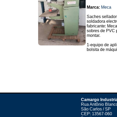
Marca:
Meca
Saches sellador
soldadora electr
fabricante: Meca
sobres de PVC pa
montar.
1-equipo de apli
bolsita de máqui.
Camargo Industria
Rua Antônio Blanco
São Carlos / SP
CEP: 13567-060