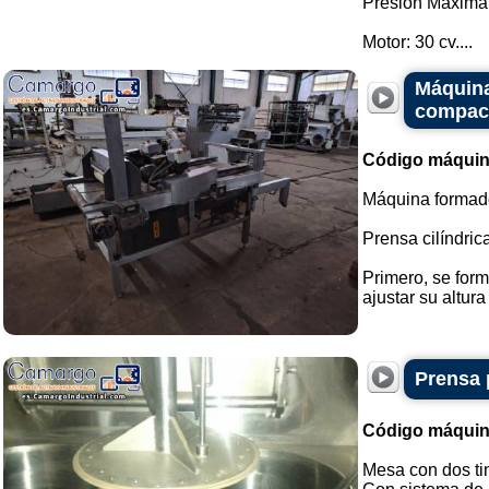
Presión Máxima
Motor: 30 cv....
Máquina
compac
Código máquin
Máquina formado
Prensa cilíndrica
Primero, se form
ajustar su altura 
Prensa 
Código máquin
Mesa con dos ti