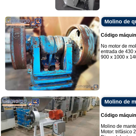
Molino de q
Código máquin
No motor de mol
entrada de 430 
900 x 1000 x 14
Molino de m
Código máquin
Molino de mante
Motor: trifásico 