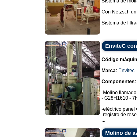
Sistema de molie
Con Netzsch univ
Sistema de filtra
EnviteC con
Código máquin
Marca:
Envitec
Componentes:
-Molino llamado
- G28H1610 - 7H
-
-eléctrico pane
-registro de rese
...
Molino de a