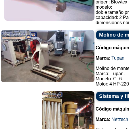
origen: Blowtex
modelo:
doble tamaño pro
capacidad: 2 Pau
dimensiones nom
Molino de m
Código máquin
Marca:
Tupan
Molino de mante
Marca: Tupan.
Modelo: C_6.
Motor: 4 HP-220/
Sistema y f
Código máquin
Marca:
Netzsch