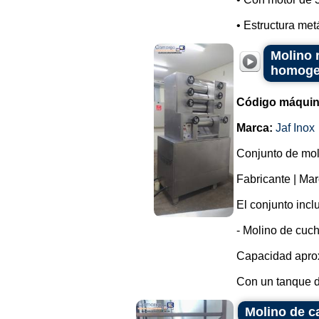
• Estructura metá
Molino 
homogen
Código máquin
Marca:
Jaf Inox
Conjunto de moli
Fabricante | Ma
El conjunto incl
- Molino de cuchi
Capacidad aprox
Con un tanque d
Molino de ca