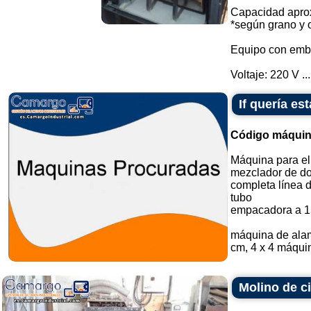
Capacidad aprox
*según grano y 
Equipo con embu
Voltaje: 220 V ...
If quería e
Código máquin
Máquina para el
mezclador de do
completa línea 
tubo
empacadora a 1
máquina de alam
cm, 4 x 4 máquin
Molino de c