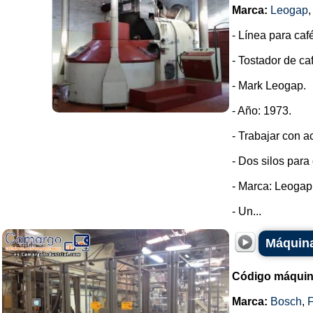
Marca:
Leogap
- Línea para caf
- Tostador de ca
- Mark Leogap.
- Año: 1973.
- Trabajar con ac
- Dos silos para
- Marca: Leogap
- Un...
Máquina
Código máquin
Marca:
Bosch
,