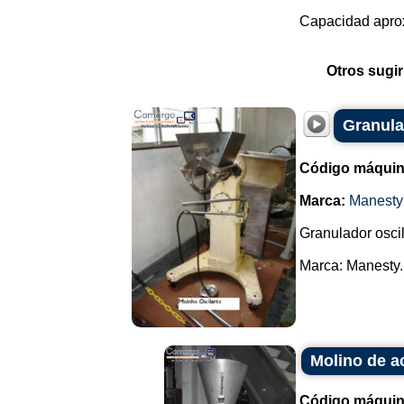
Capacidad aprox
Otros sugir
Granula
Código máquin
Marca:
Manesty
Granulador oscil
Marca: Manesty..
Molino de a
Código máquin