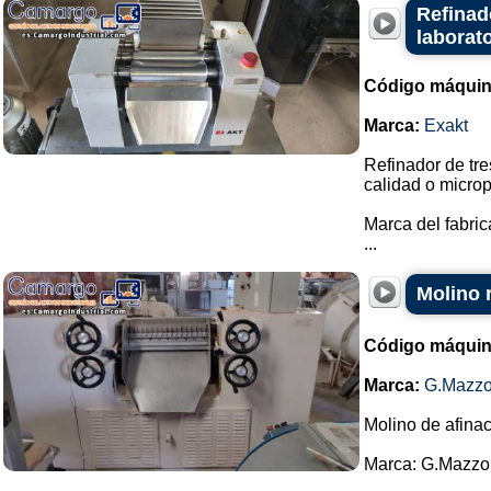
Refinad
laborat
Código máquin
Marca:
Exakt
Refinador de tre
calidad o microp
Marca del fabric
...
Molino 
Código máquin
Marca:
G.Mazzo
Molino de afina
Marca: G.Mazzo