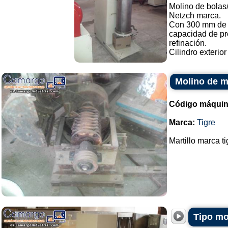
Molino de bolas/
Netzch marca.
Con 300 mm de d
capacidad de pr
refinación.
Cilindro exterior
Molino de ma
Código máquin
Marca:
Tigre
Martillo marca t
Tipo mo