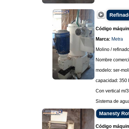
Refinad
Código máquin
Marca:
Metra
Molino / refina
Nombre comercia
modelo: ser-molin
capacidad: 350 l
Con vertical m/3
Sistema de agua 
Manesty Ro
Código máquin