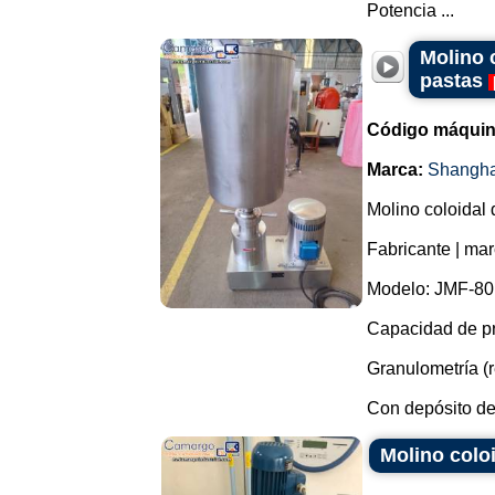
Potencia ...
Molino 
pastas
Código máquin
Marca:
Shangha
Molino coloidal 
Fabricante | ma
Modelo: JMF-80
Capacidad de pr
Granulometría (r
Con depósito de 
Molino colo