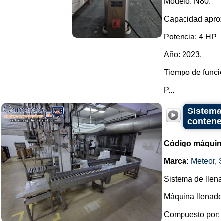
Modelo: N80.
Capacidad aprox
Potencia: 4 HP
Año: 2023.
Tiempo de funci
P...
Sistema
contene
Código máquin
Marca:
Meteor
,
Sistema de llen
Máquina llenador
Compuesto por: