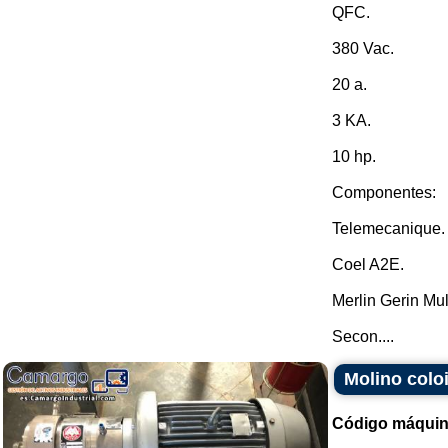
QFC.
380 Vac.
20 a.
3 KA.
10 hp.
Componentes:
Telemecanique.
Coel A2E.
Merlin Gerin Mult
Secon....
Molino coloi
Código máquin