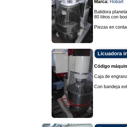
Marca:
Hobart
Batidora planet
80 litros con boo
Piezas en contac
Licuadora in
Código máquin
Caja de engrana
Con bandeja extr