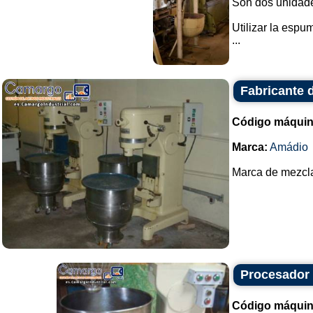
Son dos unidade
Utilizar la espu
...
Fabricante 
Código máquin
Marca:
Amádio
Marca de mezclad
Procesador
Código máquin