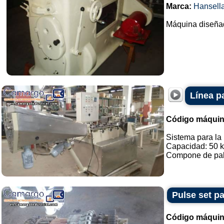
Marca:
Hansell
Máquina diseñada
Línea p
Código máquin
Sistema para la
Capacidad: 50 k
Compone de palo 
Pulse set p
Código máquin