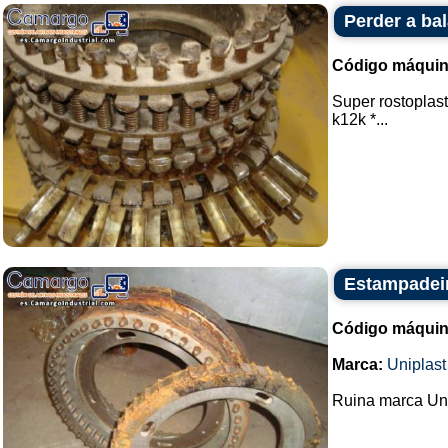
Perder a ba
Código máquin
Super rostoplas
k12k *...
Estampadeir
Código máquin
Marca:
Uniplast
Ruina marca Unip