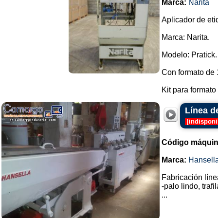
Marca:
Narita
Aplicador de eti
Marca: Narita.
Modelo: Pratick.
Con formato de 
Kit para formato 
Línea d
[
indisponi
Código máquin
Marca:
Hansell
Fabricación lín
-palo lindo, traf
...