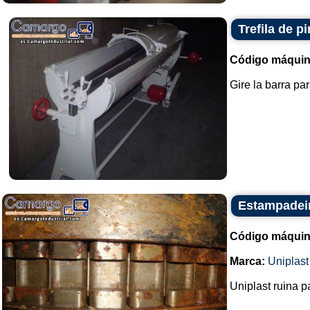
Trefila de pi
Código máquin
Gire la barra pa
Estampadeir
Código máquin
Marca:
Uniplast
Uniplast ruina p