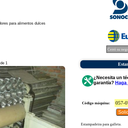
ores para alimentos dulces
Cerró su neg
 de 1
Esta
¿Necesita un té
garantía?
Haga 
057-0
Código máquina:
Estampadeira para galleta.