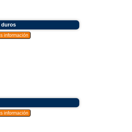
 duros