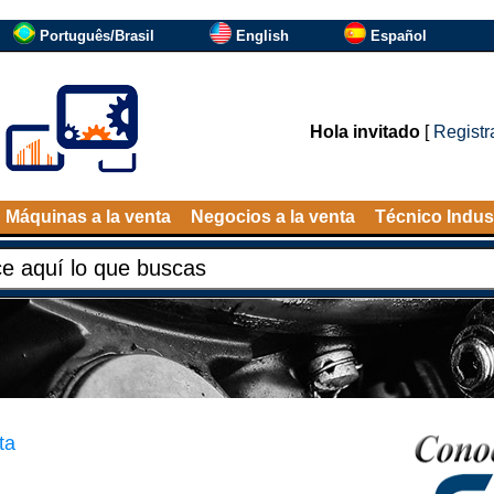
Português/Brasil
English
Español
Hola invitado
[
Registr
Máquinas a la venta
Negocios a la venta
Técnico Indust
ta