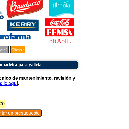
ocio?
Clientes
mpadeira para galleta
cnico de mantenimiento, revisión y
clic aquí
.
70