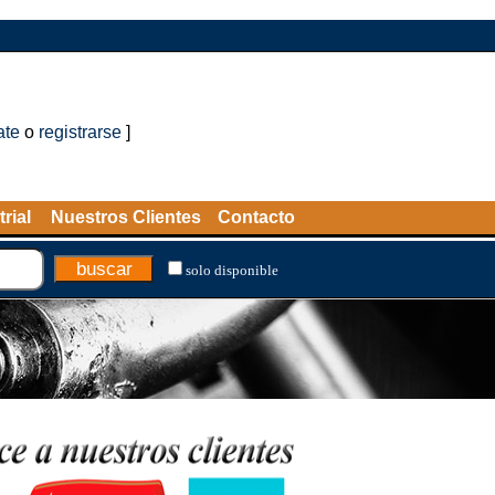
ate
o
registrarse
]
rial
Nuestros Clientes
Contacto
solo disponible