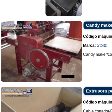
Candy maker
Código máquin
Marca:
Stoltz
Candy maker/cort
Extrusora p
Código máquin
Cable cortador/