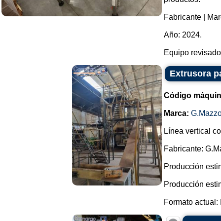
Fabricante | Mar
Año: 2024.
Equipo revisado.
Extrusora p
Código máquin
Marca:
G.Mazzo
Línea vertical c
Fabricante: G.M
Producción esti
Producción esti
Formato actual: 