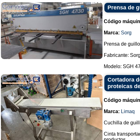
Prensa de gu
Código máquin
Marca:
Sorg
Prensa de guillo
Fabricante: Sorg
Modelo: SGH 47 /
Cortadora de
proteicas de
Código máquin
Marca:
Limaq
Cuchilla de guil
Cinta transporta
productos.