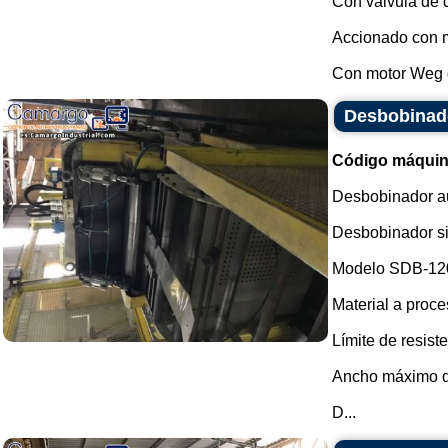
Con válvula de 
Accionado con m
Con motor Weg d
Desbobinad
Código máquin
Desbobinador a
Desbobinador si
Modelo SDB-12
Material a proce
Límite de resiste
Ancho máximo d
D...