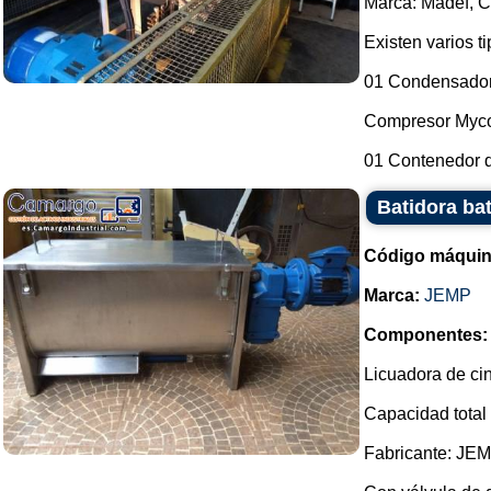
Marca: Madef, Co
Existen varios t
01 Condensador 
Compresor Myco
01 Contenedor d
Batidora ba
Código máquin
Marca:
JEMP
Componentes:
Licuadora de cin
Capacidad total
Fabricante: JEM