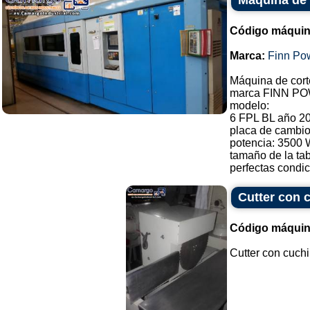
Máquina de 
Código máquin
Marca:
Finn Po
Máquina de cort
marca FINN POW
modelo:
6 FPL BL año 2
placa de cambio
potencia: 3500
tamaño de la ta
perfectas condic
Cutter con c
Código máquin
Cutter con cuchil