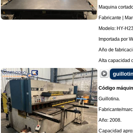
Maquina cortador
Fabricante | Ma
Modelo: HY-H2
Importada por W
Año de fabricaci
Alta capacidad d
guillot
Código máquin
Guillotina.
Fabricante/ma
Año: 2008.
Capacidad apro