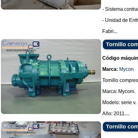
- Sistema contra
- Unidad de Enfr
Fabri...
Tornillo co
Código máquin
Marca:
Mycon
Tornillo compres
Marca: Mycom.
Modelo: serie v.
Año: 2011....
Tornillo co