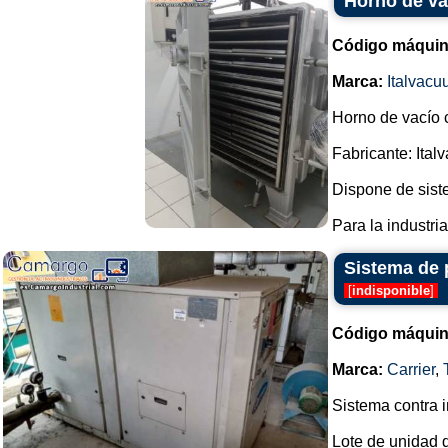
Horno de va
Código máquin
Marca:
Italvac
Horno de vacío c
Fabricante: Italv
Dispone de siste
Para la industria
Sistema de p
[
indisponible
]
Código máquin
Marca:
Carrier
,
Sistema contra i
Lote de unidad de