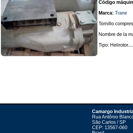
Código máquin
Marca:
Trane
Tornillo compres
Nombre de la ma
Tipo: Helirotor....
Camargo Industria
Rua Antônio Blanco
São Carlos / SP
CEP: 13567-060
Brasil