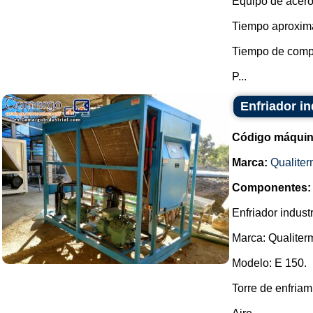
Equipo de acero
Tiempo aproxima
Tiempo de compa
P...
Enfriador in
Código máquin
Marca:
Qualite
Componentes:
Enfriador industr
Marca: Qualiter
Modelo: E 150.
Torre de enfriam