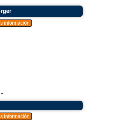
erger
..