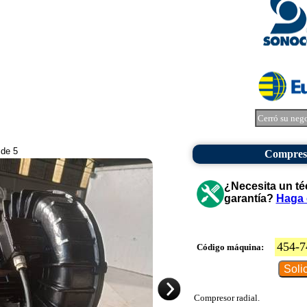
Cerró su neg
 de 5
Compreso
¿Necesita un té
garantía?
Haga 
454-7
Código máquina:
Compresor radial.