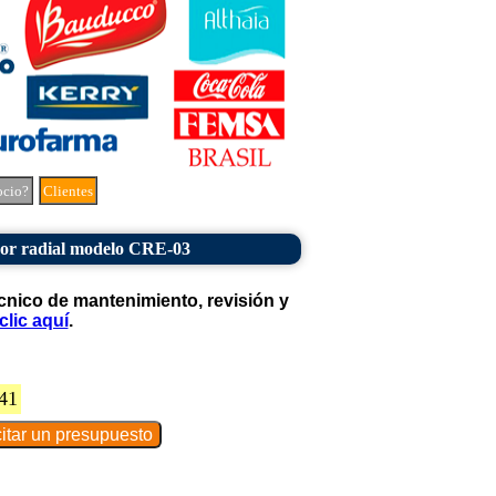
ocio?
Clientes
r radial modelo CRE-03
cnico de mantenimiento, revisión y
clic aquí
.
41