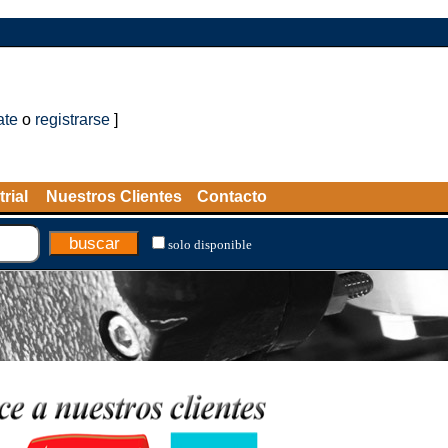
ate
o
registrarse
]
rial
Nuestros Clientes
Contacto
solo disponible