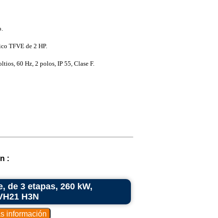
.
ico TFVE de 2 HP.
ios, 60 Hz, 2 polos, IP 55, Clase F.
n :
e, de 3 etapas, 260 kW,
 VH21 H3N