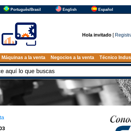
Português/Brasil
English
Español
Hola invitado
[
Registr
Máquinas a la venta
Negocios a la venta
Técnico Indust
ta
03