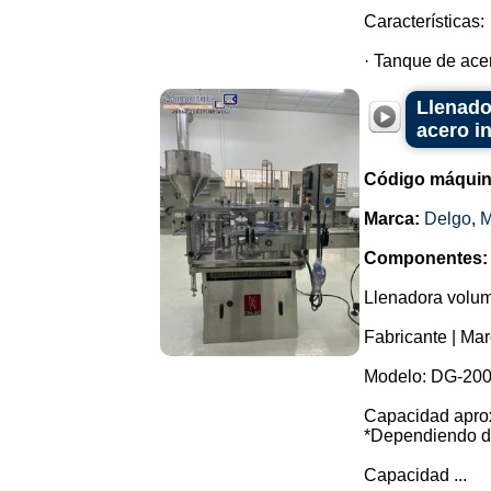
Características:
· Tanque de acer
Llenado
acero i
Código máquin
Marca:
Delgo
,
M
Componentes:
Llenadora volumé
Fabricante | Mar
Modelo: DG-200
Capacidad aprox
*Dependiendo de
Capacidad ...