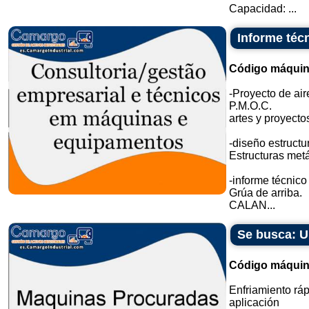
Capacidad: ...
Informe téc
Código máquin
-Proyecto de ai
P.M.O.C.
artes y proyecto
-diseño estructur
Estructuras metá
-informe técnic
Grúa de arriba.
CALAN...
Se busca: U
Código máquin
Enfriamiento ráp
aplicación