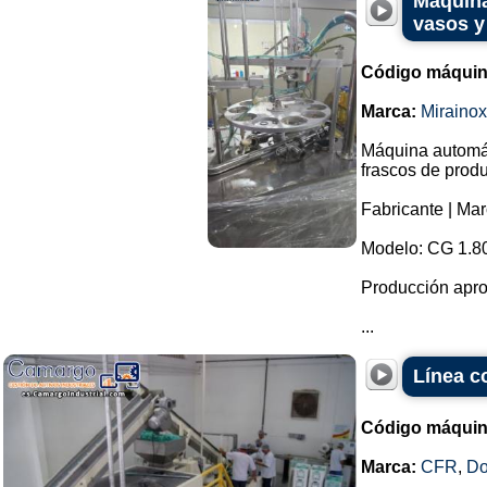
Máquina
vasos y
Código máquin
Marca:
Mirainox
Máquina automát
frascos de prod
Fabricante | Mar
Modelo: CG 1.8
Producción apro
...
Línea c
Código máquin
Marca:
CFR
,
Do