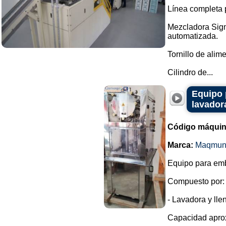
Línea completa p
Mezcladora Sigm
automatizada.
Tornillo de ali
Cilindro de...
Equipo 
lavador
Código máquin
Marca:
Maqmun
Equipo para emb
Compuesto por:
- Lavadora y lle
Capacidad aprox