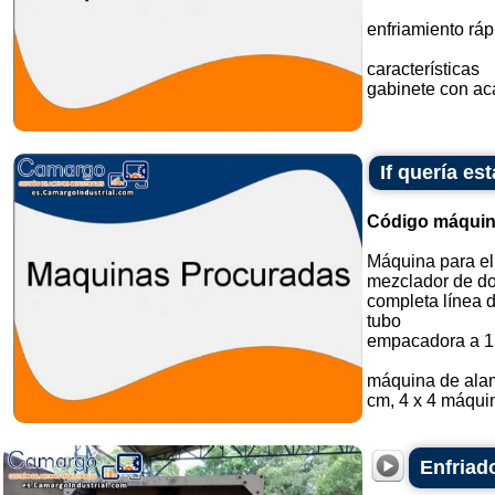
enfriamiento ráp
características
gabinete con aca
If quería e
Código máquin
Máquina para el
mezclador de do
completa línea 
tubo
empacadora a 1
máquina de alam
cm, 4 x 4 máquin
Enfriad