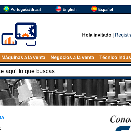
Português/Brasil
English
Español
Hola invitado
[
Registr
Máquinas a la venta
Negocios a la venta
Técnico Indust
ta
s