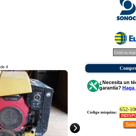
Cerró su neg
 de 4
Compres
¿Necesita un té
garantía?
Haga 
652-10
Código máquina:
INDISP