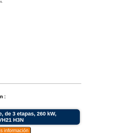
s.
n :
e, de 3 etapas, 260 kW,
 VH21 H3N