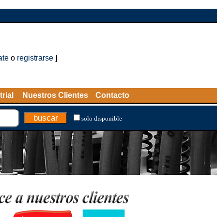
ate
o
registrarse
]
rial
Nuestros Clientes
Contacto
solo disponible