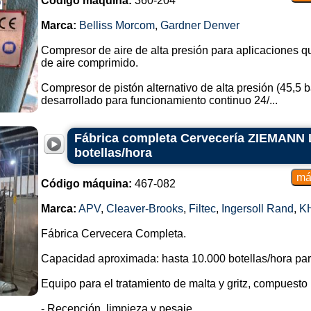
Código máquina:
360-204
Marca:
Belliss Morcom
,
Gardner Denver
Compresor de aire de alta presión para aplicaciones
de aire comprimido.
Compresor de pistón alternativo de alta presión (45,5 ba
desarrollado para funcionamiento continuo 24/...
Fábrica completa Cervecería ZIEMANN 
botellas/hora
Código máquina:
467-082
Marca:
APV
,
Cleaver-Brooks
,
Filtec
,
Ingersoll Rand
,
K
Fábrica Cervecera Completa.
Capacidad aproximada: hasta 10.000 botellas/hora para
Equipo para el tratamiento de malta y gritz, compuesto 
- Recepción, limpieza y pesaje.