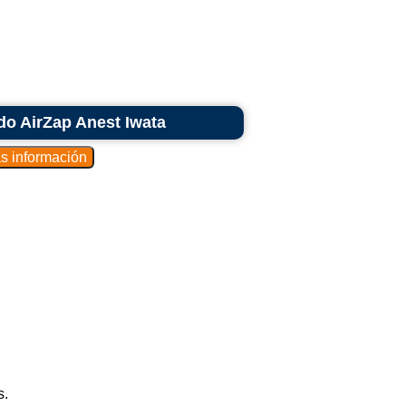
do AirZap Anest Iwata
s.