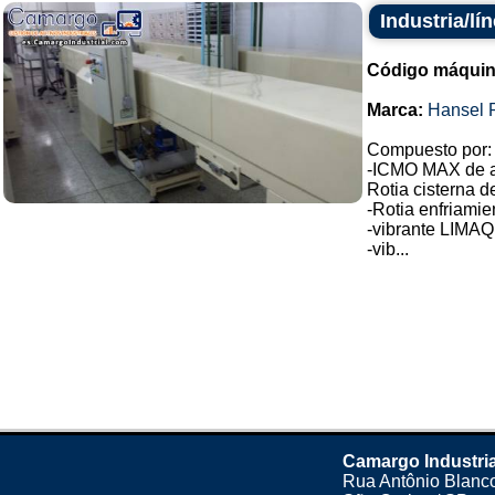
Industria/lí
Código máquin
Marca:
Hansel 
Compuesto por:
-ICMO MAX de a
Rotia cisterna 
-Rotia enfriamie
-vibrante LIMAQ
-vib...
Camargo Industria
Rua Antônio Blanco