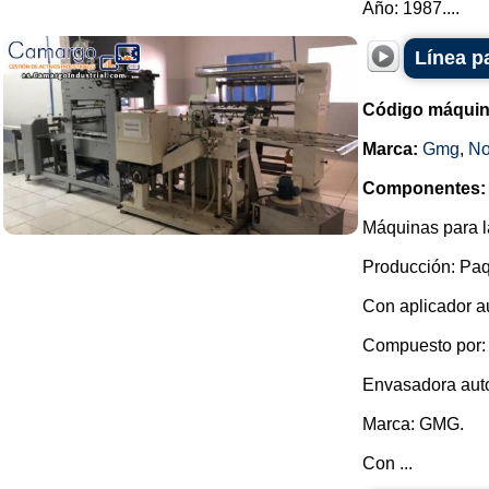
Año: 1987....
Línea p
Código máquin
Marca:
Gmg
,
No
Componentes:
Máquinas para la
Producción: Paq
Con aplicador au
Compuesto por:
Envasadora auto
Marca: GMG.
Con ...