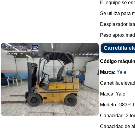
El equipo se en
Se utiliza para 
Desplazador lat
Peso aproximado
Carretilla e
Código máquin
Marca:
Yale
Carretilla eleva
Marca: Yale.
Modelo: G83P Tr
Capacidad: 2 to
Capacidad de alt