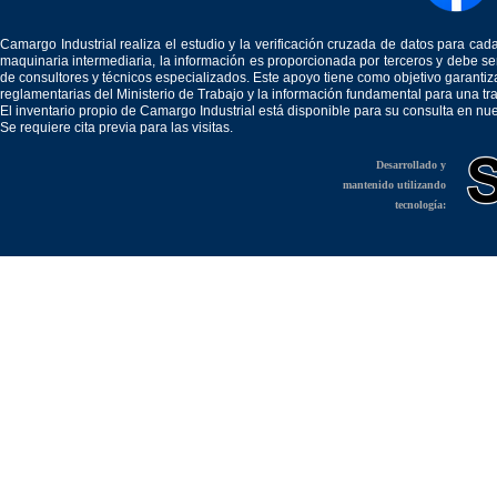
Camargo Industrial realiza el estudio y la verificación cruzada de datos para c
maquinaria intermediaria, la información es proporcionada por terceros y debe 
de consultores y técnicos especializados. Este apoyo tiene como objetivo garantiz
reglamentarias del Ministerio de Trabajo y la información fundamental para una tr
El inventario propio de Camargo Industrial está disponible para su consulta en nu
Se requiere cita previa para las visitas.
Desarrollado y
mantenido utilizando
tecnología: