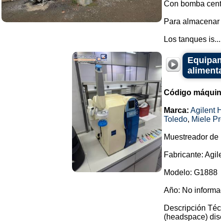
Con bomba centr
Para almacenar 
Los tanques is...
Equipami
alimenta
Código máquin
Marca:
Agilent 
Toledo
,
Miele Pr
Muestreador de
Fabricante: Agil
Modelo: G1888
Año: No inform
Descripción Téc
(headspace) dise