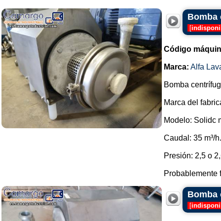
Bomba c
[
indisponi
Código máquin
Marca:
Alfa Lav
Bomba centrífuga
Marca del fabric
Modelo: Solidc
Caudal: 35 m³/h
Presión: 2,5 o 2,
Probablemente f
Bomba c
[
indisponi