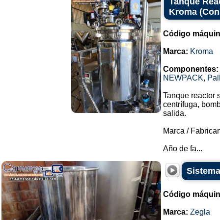
Tanque Reac
Kroma (Con
Código máquin
Marca:
Kroma
Componentes:
NEWPACK
,
Pal
Tanque reactor 
centrífuga, bomb
salida.
Marca / Fabrica
Año de fa...
Sistema
Código máquin
Marca:
Zegla