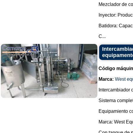
Mezclador de c
Inyector: Produc
Batidora: Capaci
C...
Intercambia
equipament
Código máquin
Marca:
West eq
Intercambiador d
Sistema complet
Equipamiento co
Marca: West Eq
Con tanque de 