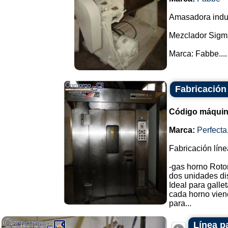
Amasadora indust
Mezclador Sigm
Marca: Fabbe....
Fabricación 
Código máquin
Marca:
Perfecta
Fabricación líne
-gas horno Roto
dos unidades di
Ideal para gallet
cada horno viene
para...
Línea p