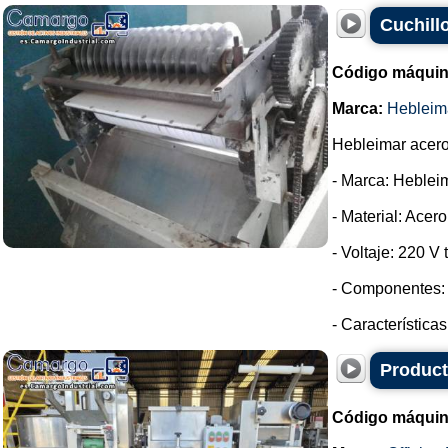
Cuchill
Código máquin
Marca:
Hebleim
Hebleimar acero 
- Marca: Heblei
- Material: Acer
- Voltaje: 220 V t
- Componentes: 
- Característica
Product
Código máquin