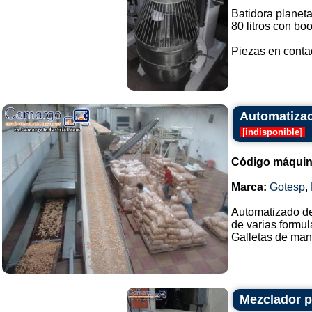
Batidora planet
80 litros con boo
Piezas en contac
Automatizad
[
indisponible
]
Código máquin
Marca:
Gotesp
,
Automatizado de 
de varias formu
Galletas de mante
Mezclador pl