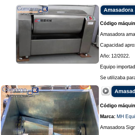
Amasadora a
Código máquin
Amasadora amas
Capacidad apro
Año: 12/2022.
Equipo importad
Se utilizaba para
Amasado
Código máquin
Marca:
MH Equ
Amasadora Sigma