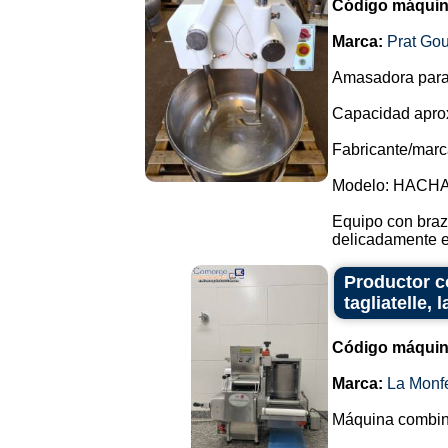
Código máquin
Marca:
Prat Gou
Amasadora para 
Capacidad aprox
Fabricante/marc
Modelo: HACHA
Equipo con braz
delicadamente en
Productor co
tagliatelle,
Código máquin
Marca:
La Monfe
Máquina combinad