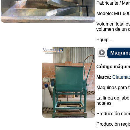
Fabricante / Ma
Modelo: MH-600
Volumen total es
volumen de un c
Equip...
Maquina
Código máquin
Marca:
Clauma
Maquinas para f
La línea de jabo
hoteles.
Producción nomi
Producción regist