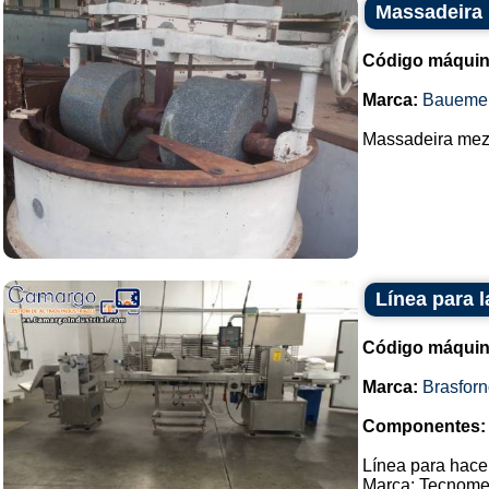
Massadeira 
Código máquin
Marca:
Bauemei
Massadeira mezcl
Línea para 
Código máquin
Marca:
Brasfor
Componentes:
Línea para hac
Marca: Tecnome