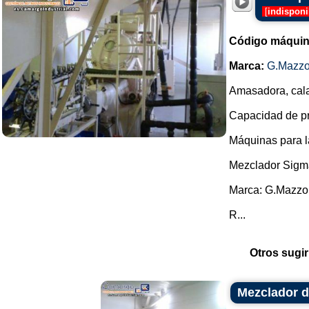
[
indisponi
Código máquin
Marca:
G.Mazzo
Amasadora, cala
Capacidad de pro
Máquinas para l
Mezclador Sigm
Marca: G.Mazzo
R...
Otros sugir
Mezclador d