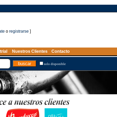
ate
o
registrarse
]
rial
Nuestros Clientes
Contacto
solo disponible