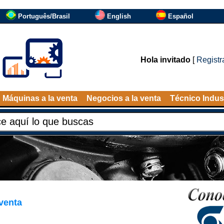
Português/Brasil
English
Español
Hola invitado
[
Registr
Máquinas a la venta
Negocios a la venta
Técnico Indust
venta