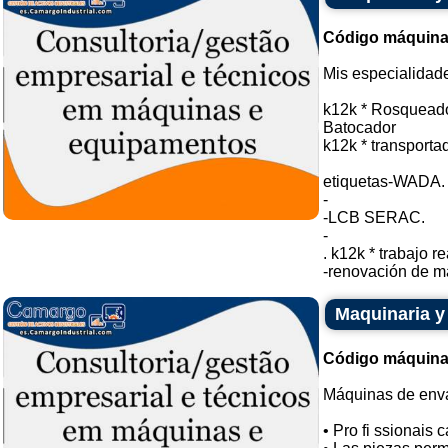
Código máquina
Mis especialidad
k12k * Rosqueado
Batocador
k12k * transportad
etiquetas-WADA.
-
-LCB SERAC.
-
. k12k * trabajo r
-renovación de má
Maquinaria y
Código máquina
Máquinas de enva
• Pro fi ssionais c