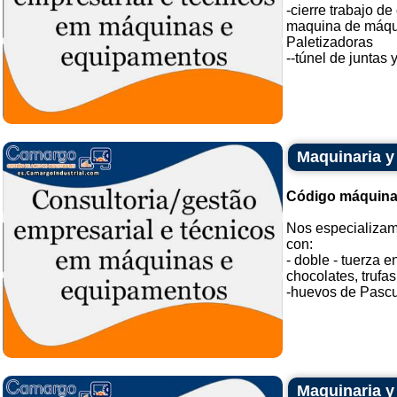
-cierre trabajo d
maquina de máqui
Paletizadoras
--túnel de juntas y
Maquinaria y
Código máquina
Nos especializam
con:
- doble - tuerza 
chocolates, trufa
-huevos de Pascua
Maquinaria y