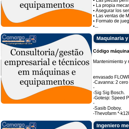
• Las piezas per
• La propia meca
• Asegurar los ser
• Las ventas de 
• Formato de jueg
•...
Maquinaria y
Código máquina
Mantenimiento y 
envasado FLOWP
-Cavanna: 2 cero 5
-
-Sig Sig Bosch.
-Gotesp: Speed P
-
-Sasib Doboy.
-Thevofarm *-k12k
Ingeniero me