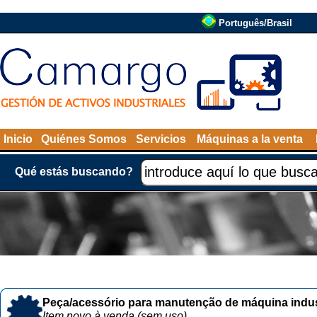
Português/Brasil
Inicio
Quiénes Somos
Servicios
Máquinas a la venta
Qué estás buscando?
Peça/acessório para manutenção de máquina indust
Item novo à venda (sem uso)