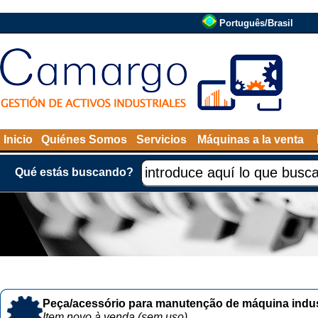
Português/Brasil
Inicio
Quiénes Somos
Servicios
Máquinas a la venta
Qué estás buscando?
Peça/acessório para manutenção de máquina indust
Item novo à venda (sem uso)