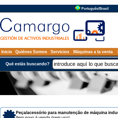
Português/Brasil
Inicio
Quiénes Somos
Servicios
Máquinas a la venta
Qué estás buscando?
Peça/acessório para manutenção de máquina indust
Item novo à venda (sem uso)