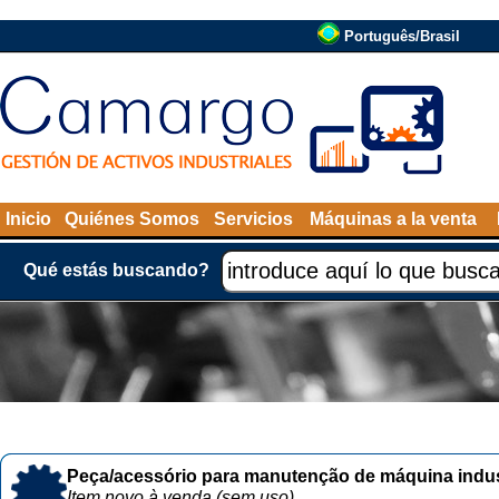
Português/Brasil
Inicio
Quiénes Somos
Servicios
Máquinas a la venta
Qué estás buscando?
Peça/acessório para manutenção de máquina indust
Item novo à venda (sem uso)