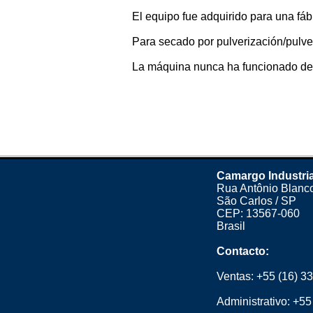
El equipo fue adquirido para una fáb
Para secado por pulverización/pulve
La máquina nunca ha funcionado des
Camargo Industria
Rua Antônio Blanco
São Carlos / SP
CEP: 13567-060
Brasil
Contacto:
Ventas:
+55 (16) 3
Administrativo:
+55