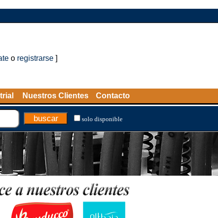
ate
o
registrarse
]
rial
Nuestros Clientes
Contacto
solo disponible