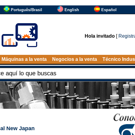
Português/Brasil
English
Español
Hola invitado
[
Registr
Máquinas a la venta
Negocios a la venta
Técnico Indust
al
New Japan