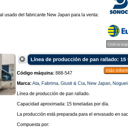
al
usado del fabricante
New Japan
para la venta:
Cerró su neg
Línea de producción de pan rallado: 15 
Código máquina:
888-547
Marca:
Ata
,
Fabrima
,
Giusti & Cia
,
New Japan
,
Noguei
Línea de producción de pan rallado.
Capacidad aproximada: 15 toneladas por día.
La producción está preparada para el envasado en sac
Compuesta por: