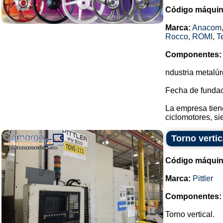
Código máquin
Marca:
Anacom
Rocco
,
ROMI
,
T
Componentes:
ndustria metalúr
Fecha de fundac
La empresa tiene
ciclomotores, si
Torno vertic
Código máquin
Marca:
Pittler
Componentes:
Torno vertical.