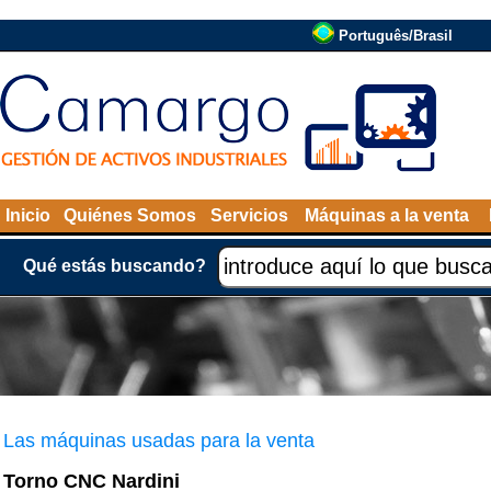
Português/Brasil
Inicio
Quiénes Somos
Servicios
Máquinas a la venta
Qué estás buscando?
Las máquinas usadas para la venta
Torno CNC Nardini