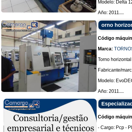
Modelo: Delta 1
Año: 2011....
orno horiz
Código máquin
Marca:
TORNO
Torno horizonta
Fabricante/mar
Modelo: EvoDE
Año: 2011....
Especializa
Código máquin
- Cargo: Pcp - P