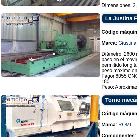
Dimensiones: 2,
La Justina F
Código máquin
Marca:
Giustina
Diámetro: 2600
paso en el movi
permitido longit
peso máximo ent
Fagor 8055 CNC
: 80.
Peso: Aproximad
Torno mecán
Código máquin
Marca:
ROMI
Componentes: