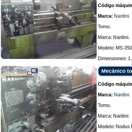
Código máquin
Marca:
Nardini
Torno.
Marca: Nardini.
Modelo: MS-350
Dimensiones: 1.5
Mecánico to
Código máquin
Marca:
Nardini
Torno.
Marca: Nardini.
Modelo: Nodus 