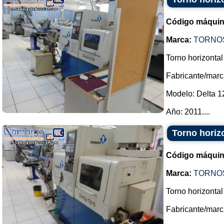
Código máquin
Marca:
TORNO
Torno horizonta
Fabricante/mar
Modelo: Delta 1
Año: 2011....
Torno horiz
Código máquin
Marca:
TORNO
Torno horizonta
Fabricante/mar