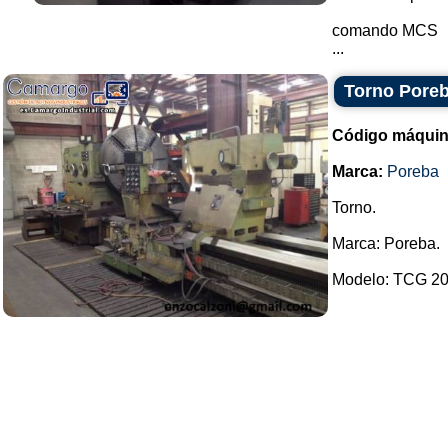
comando MCS
...
Torno Pore
Código máquin
Marca:
Poreba
Torno.
Marca: Poreba.
Modelo: TCG 20