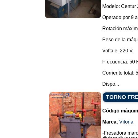
Modelo: Centur 
Operado por 9 a
Rotación máxima 
Peso de la máqu
Voltaje: 220 V.
Frecuencia: 50 H
Corriente total: 
Dispo...
TORNO FR
Código máquin
Marca:
Vitoria
-Fresadora marca