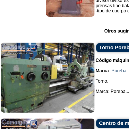
divisor divisores
prensas tipo bal
-tipo de cuerpo c
Otros sugir
Torno Pore
Código máquin
Marca:
Poreba
Torno.
Marca: Poreba...
Centro de m