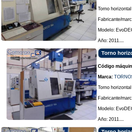
Torno horizonta
Fabricante/mar
Modelo: EvoDE
Año: 2011....
Torno hori
Código máquin
Marca:
TORNO
Torno horizonta
Fabricante/mar
Modelo: EvoDE
Año: 2011....
Torno horiz