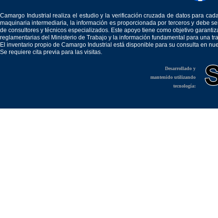
Camargo Industrial realiza el estudio y la verificación cruzada de datos para c
maquinaria intermediaria, la información es proporcionada por terceros y debe 
de consultores y técnicos especializados. Este apoyo tiene como objetivo garantiz
reglamentarias del Ministerio de Trabajo y la información fundamental para una tr
El inventario propio de Camargo Industrial está disponible para su consulta en nu
Se requiere cita previa para las visitas.
Desarrollado y
mantenido utilizando
tecnología: