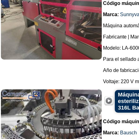
Código máquin
Marca:
Sunnyva
Máquina automát
Fabricante | Ma
Modelo: LA-600
Para el sellado 
Año de fabricac
Voltaje: 220 V m
Máquina
esteril
316L B
Código máquin
Marca:
Bausch