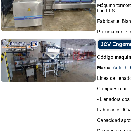
Máquina termofor
tipo FFS.
Fabricante: Bis
Próximamente má
JCV Engemaq
Código máquin
Marca:
Aritech
,
Línea de llenad
Compuesto por:
- Llenadora dos
Fabricante: JCV
Capacidad aprox
Dispone de básc