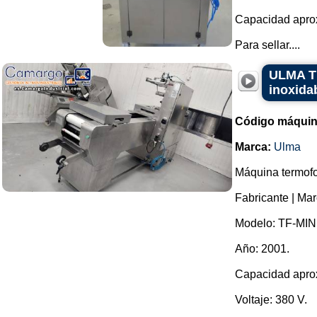
Capacidad aprox
Para sellar....
ULMA TF
inoxida
Código máquin
Marca:
Ulma
Máquina termofo
Fabricante | Ma
Modelo: TF-MINI
Año: 2001.
Capacidad aprox
Voltaje: 380 V.