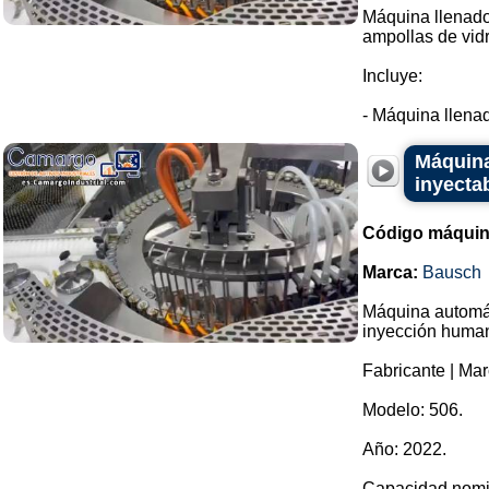
Máquina llenador
ampollas de vidr
Incluye:
- Máquina llenad
Máquina
inyecta
Código máquin
Marca:
Bausch
Máquina automáti
inyección huma
Fabricante | Ma
Modelo: 506.
Año: 2022.
Capacidad nomin