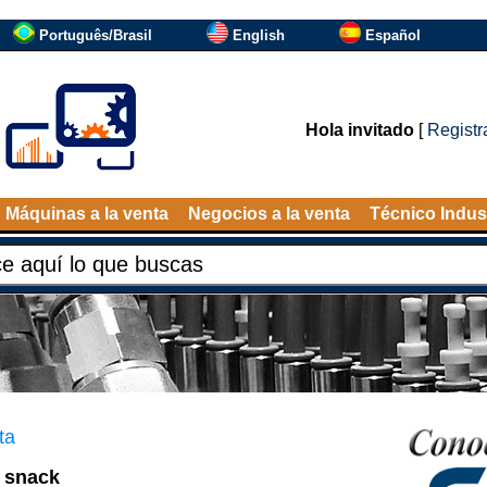
Português/Brasil
English
Español
Hola invitado
[
Registr
Máquinas a la venta
Negocios a la venta
Técnico Indust
ta
e snack