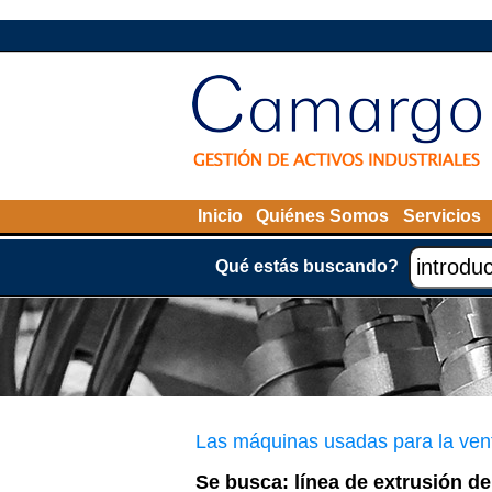
Inicio
Quiénes Somos
Servicios
Qué estás buscando?
Las máquinas usadas para la ven
Se busca: línea de extrusión d