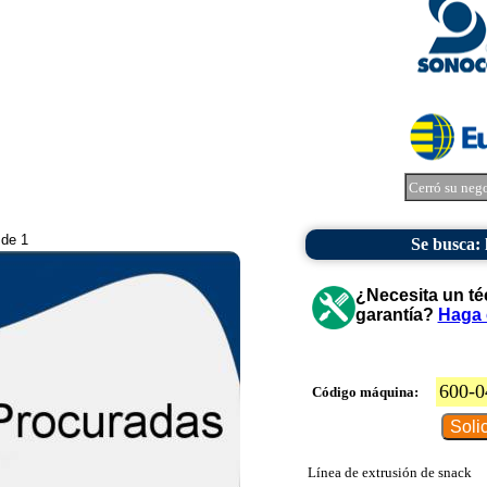
Cerró su neg
 de 1
Se busca: 
¿Necesita un té
garantía?
Haga 
600-0
Código máquina:
Línea de extrusión de snack