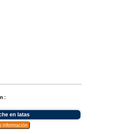
n :
che en latas