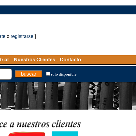
ate
o
registrarse
]
rial
Nuestros Clientes
Contacto
solo disponible