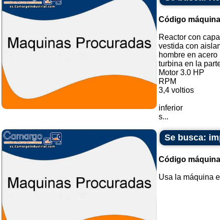
Código máquina
Reactor con capac
vestida con aisla
hombre en acero i
turbina en la part
Motor 3.0 HP
RPM
3,4 voltios
inferior
s...
Se busca: i
Código máquina
Usa la máquina e