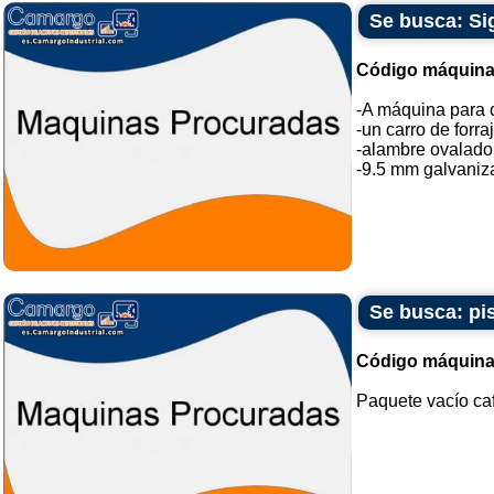
Se busca: Si
Código máquina
-A máquina para 
-un carro de forr
-alambre ovalado 
-9.5 mm galvaniza
Se busca: pi
Código máquina
Paquete vacío caf