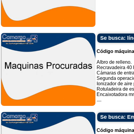
Se busca: lín
Código máquina
Albro de relleno.
Recravadeira 40 
Cámaras de entr
Segunda operaci
Ionizador de aire
Rotuladeira de es
Encaixotadora mm
....
Se busca: Em
Código máquina