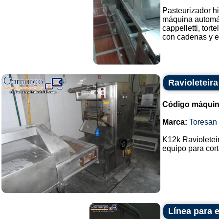
Pasteurizador hi
máquina automáti
cappelletti, torte
con cadenas y e
Ravioleteira
Código máquin
Marca:
Toresan
K12k Ravioleteir
equipo para corta
Línea para 