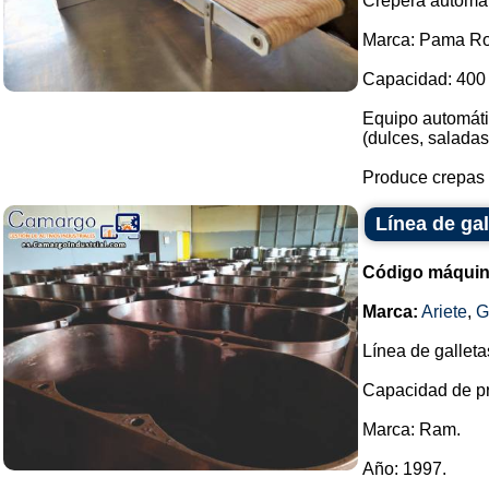
Crepera automát
Marca: Pama R
Capacidad: 400 
Equipo automáti
(dulces, saladas,
Produce crepas 
Línea de ga
Código máquin
Marca:
Ariete
,
G
Línea de galleta
Capacidad de pr
Marca: Ram.
Año: 1997.