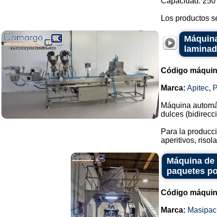
Capacidad: 250 
Los productos s
Máquina
laminad
Código máquin
Marca:
Apitec
,
Máquina automáti
dulces (bidirecci
Para la producc
aperitivos, risol
Máquina de 
paquetes po
Código máquin
Marca:
Masipac