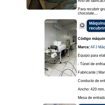
Año de fabricaci
Para recubrir g
chocolate,...
Máquina
recubri
Código máquin
Marca:
AFJ Máq
Equipo para elab
- Túnel de enfri
Fabricante | Mar
Conducto de enf
Ancho: 420 mm.
Mesa de entrada: