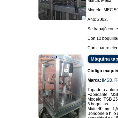
Marca: Mesal.
Modelo: MEC 50
Año: 2002.
Se trabajó con 
Con 10 boquillas,
Con cuadro eléct
Máquina ta
Código máquin
Marca:
IMSB
,
R
Tapadora automá
Fabricante: IMS
Modelo: TSB 25
6 boquillas.
Mide 40 mm: 1,5
Bondone e hilo d