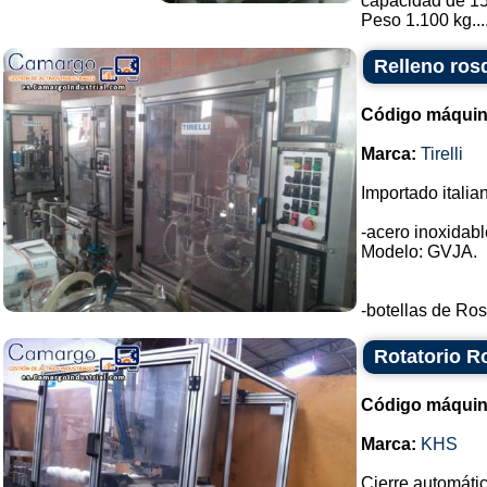
capacidad de 15
Peso 1.100 kg...
Relleno rosq
Código máquin
Marca:
Tirelli
Importado italia
-acero inoxidable
Modelo: GVJA.
-botellas de Ros
Rotatorio R
Código máquin
Marca:
KHS
Cierre automáti