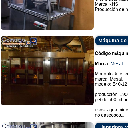
Marca KHS.
Producción de ha
Máquina de 
Código máquin
Marca:
Mesal
Monoblock relle
marca: Mesal.
modelo: E40-12 
producción: 190
pet de 500 ml bo
usos: agua miner
no gaseosos....
Llenadora r