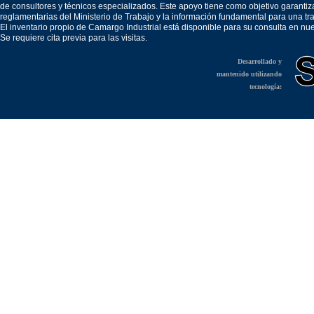
de consultores y técnicos especializados. Este apoyo tiene como objetivo garantiz
reglamentarias del Ministerio de Trabajo y la información fundamental para una tr
El inventario propio de Camargo Industrial está disponible para su consulta en nu
Se requiere cita previa para las visitas.
Desarrollado y
mantenido utilizando
tecnología: