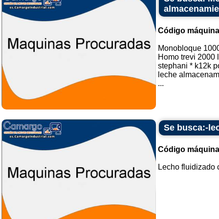
almacenamien
Código máquina
Monobloque 1000
Homo trevi 2000 l
stephani * k12k p
leche almacenami
...
Se busca:-le
Código máquina
Lecho fluidizado 