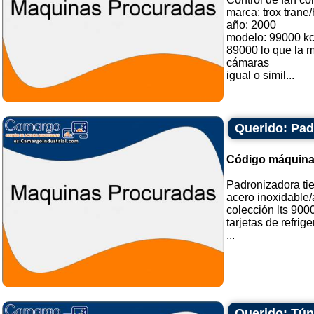
marca: trox trane
año: 2000
modelo: 99000 kca
89000 lo que la 
cámaras
igual o simil...
Querido: Pad
Código máquina
Padronizadora ti
acero inoxidable
colección lts 9000
tarjetas de refrig
...
Querido: Tún