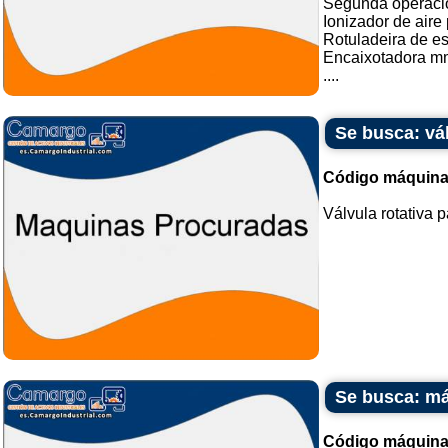
Segunda operaci
Ionizador de aire
Rotuladeira de es
Encaixotadora mm
....
Se busca: vál
Código máquina
Válvula rotativa p
Se busca: má
Código máquina