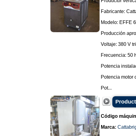
Productor vertic
Fabricante: Catt
Modelo: EFFE 6
Producción aprox
Voltaje: 380 V tr
Frecuencia: 50 
Potencia instala
Potencia motor 
Pot...
Product
Código máquin
Marca:
Cattabri