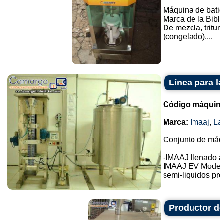
Máquina de bati
Marca de la Bibl
De mezcla, tritu
(congelado)....
Línea para 
Código máquin
Marca:
Imaaj
,
L
Conjunto de máq
-IMAAJ llenado 
IMAAJ EV Mode
semi-liquidos pr
Productor 