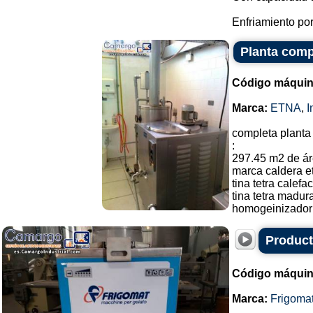
Enfriamiento por
Planta comp
Código máquin
Marca:
ETNA
,
I
completa planta
:
297.45 m2 de ár
marca caldera e
tina tetra calefa
tina tetra madur
homogeinizador d
Product
Código máquin
Marca:
Frigoma