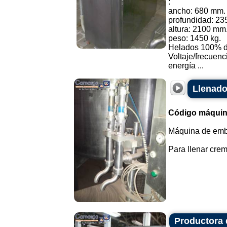
:
ancho: 680 mm.
profundidad: 2
altura: 2100 mm
peso: 1450 kg.
Helados 100% de
Voltaje/frecuen
energía ...
Llenado
Código máquin
Máquina de emba
Para llenar crem
Productora 