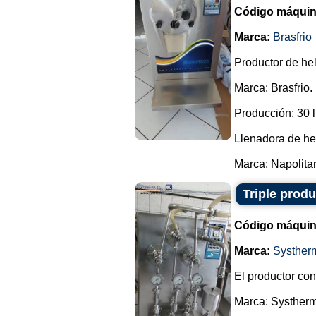
Código máquin
Marca:
Brasfrio
Productor de he
Marca: Brasfrio.
Producción: 30 l
Llenadora de he
Marca: Napolitan
Triple prod
Código máquin
Marca:
Systher
El productor cont
Marca: Systherm