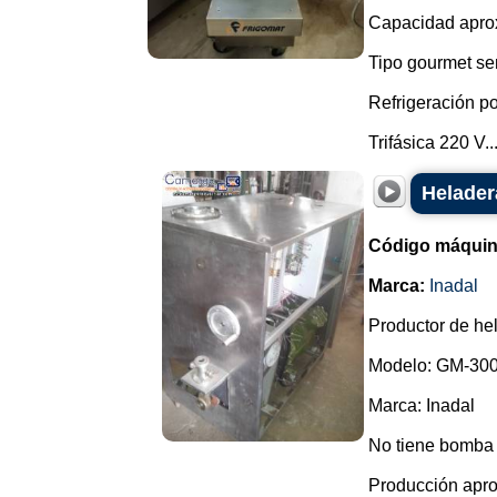
Capacidad aprox
Tipo gourmet se
Refrigeración p
Trifásica 220 V...
Helader
Código máquin
Marca:
Inadal
Productor de he
Modelo: GM-300
Marca: Inadal
No tiene bomba b
Producción apro