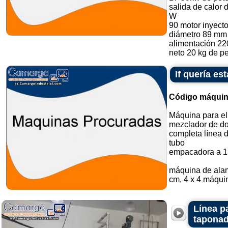
salida de calor 
W
90 motor inyector
diámetro 89 mm
alimentación 22
neto 20 kg de pe
If quería e
Código máquin
Máquina para el
mezclador de do
completa línea 
tubo
empacadora a 1
máquina de alam
cm, 4 x 4 máquin
Línea p
taponad