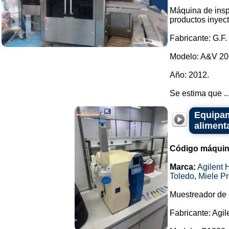
Máquina de insp
productos inyect
Fabricante: G.F.
Modelo: A&V 200
Año: 2012.
Se estima que ..
Equipami
alimenta
Código máquin
Marca:
Agilent 
Toledo
,
Miele Pr
Muestreador de
Fabricante: Agil