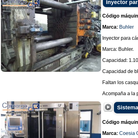
Inyector par
Código máquin
Marca:
Buhler
Inyector para cá
Marca: Buhler.
Capacidad: 1.10
Capacidad de b
Faltan los casqu
Acompaña a la pl
Sistema
Código máquin
Marca:
Coesia 