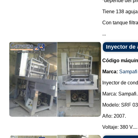
*depende del pr
Tiene 138 aguja
Con tanque filtr
...
Inyector de
Código máquin
Marca:
Sampafi
Inyector de con
Marca: Sampafi.
Modelo: SRF 03
Año: 2007.
Voltaje: 380 V....