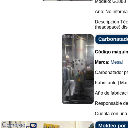
Modelo: G1888
Año: No inform
Descripción Téc
(headspace) dise
Carbonatado
Código máquin
Marca:
Mesal
Carbonatador pa
Fabricante | Mar
Año de fabricaci
Responsable de l
Cuenta con una t
Moldeo por 