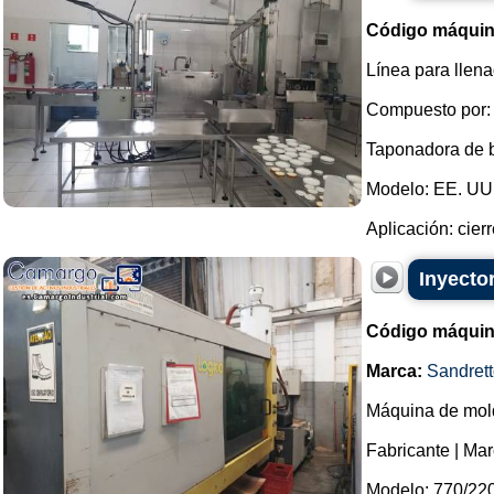
Código máquin
Línea para llen
Compuesto por:
Taponadora de bo
Modelo: EE. UU.
Aplicación: cierr
Inyecto
Código máquin
Marca:
Sandrett
Máquina de mold
Fabricante | Mar
Modelo: 770/220