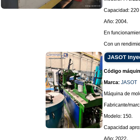
Capacidad: 220 
Año: 2004.
En funcionamien
Con un rendimie
JASOT Inyec
Código máquin
Marca:
JASOT
Máquina de mold
Fabricante/marca
Modelo: 150.
Capacidad aprox
Año: 2022.