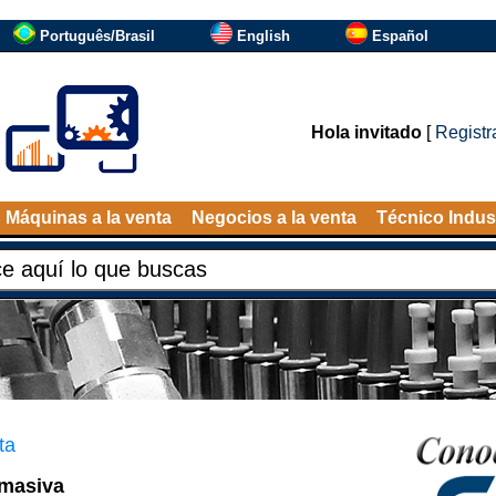
Português/Brasil
English
Español
Hola invitado
[
Registr
Máquinas a la venta
Negocios a la venta
Técnico Indust
ta
 masiva