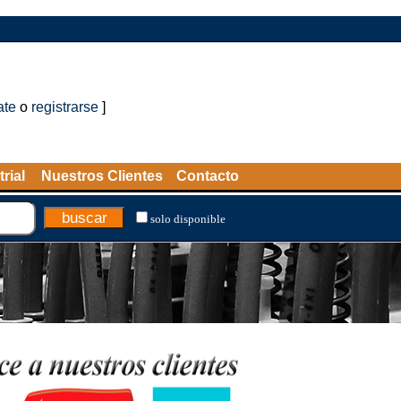
ate
o
registrarse
]
rial
Nuestros Clientes
Contacto
solo disponible