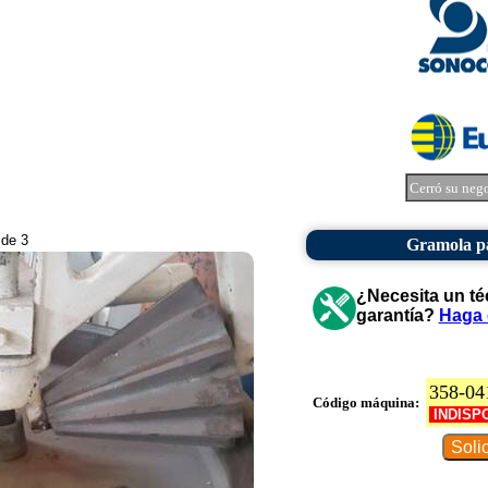
Cerró su neg
 de 3
Gramola pa
¿Necesita un té
garantía?
Haga 
358-04
Código máquina:
INDISP