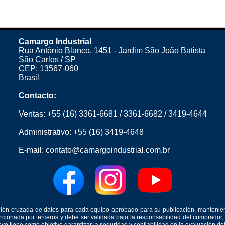
Camargo Industrial
Rua Antônio Blanco, 1451 - Jardim São João Batista
São Carlos / SP
CEP: 13567-060
Brasil
Contacto:
Ventas:
+55 (16) 3361-6681
/
3361-6682
/
3419-4644
Administrativo:
+55 (16) 3419-4648
E-mail:
contato@camargoindustrial.com.br
icación cruzada de datos para cada equipo aprobado para su publicación, mantenie
orcionada por terceros y debe ser validada bajo la responsabilidad del comprad