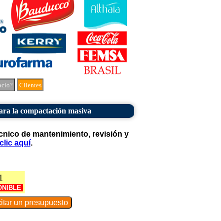
ocio?
Clientes
ra la compactación masiva
cnico de mantenimiento, revisión y
clic aquí
.
1
ONIBLE