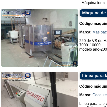
- Máquina form..
Máquina de 
Código máquin
Marca:
Masipac
250 de VS de Ma
7000110000
modelo año-20
...
Línea para 
Código máquin
Marca:
Cacaute
Línea para la p