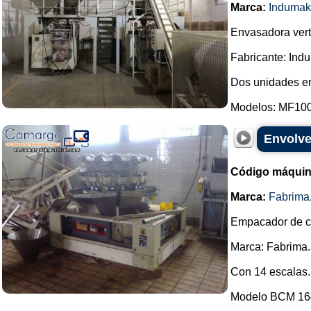
Marca:
Indumak
Envasadora vert
Fabricante: Ind
Dos unidades e
Modelos: MF100
Envolve
Código máquin
Marca:
Fabrima
Empacador de ca
Marca: Fabrima.
Con 14 escalas.
Modelo BCM 16