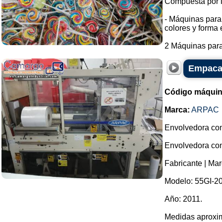
Compuesta por l
- Máquinas para 
colores y forma e
2 Máquinas para 
Empacad
Código máquin
Marca:
ARPAC
Envolvedora con 
Envolvedora con 
Fabricante | M
Modelo: 55GI-2
Año: 2011.
Medidas aproxim