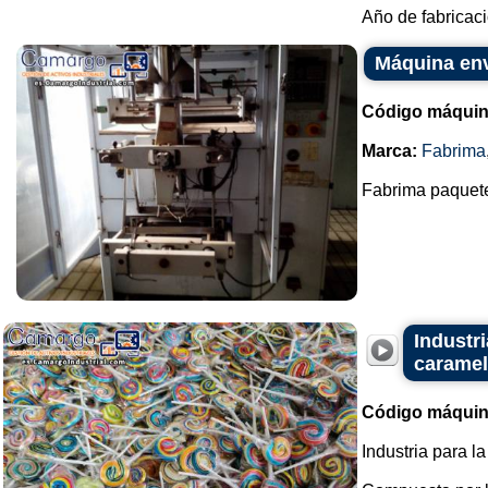
Año de fabricaci
Máquina env
Código máquin
Marca:
Fabrima
Fabrima paquete
Industr
caramel
Código máquin
Industria para l