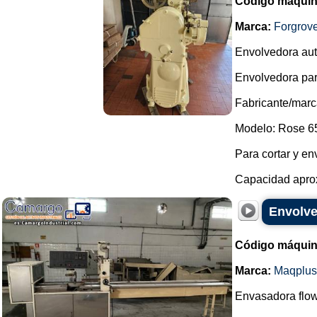
Código máquin
Marca:
Forgrov
Envolvedora aut
Envolvedora par
Fabricante/marc
Modelo: Rose 6
Para cortar y en
Capacidad aprox
Envolve
Código máquin
Marca:
Maqplus
Envasadora flow