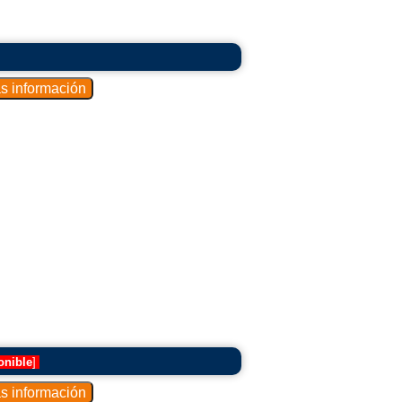
onible
]