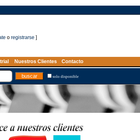
ate
o
registrarse
]
rial
Nuestros Clientes
Contacto
solo disponible