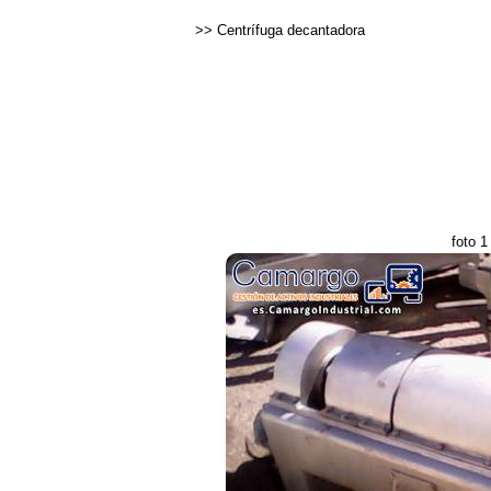
>>
Centrífuga decantadora
foto 1