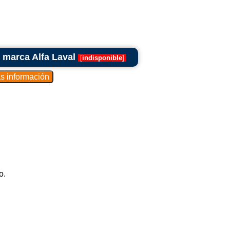
 marca Alfa Laval
[
indisponible
]
o.