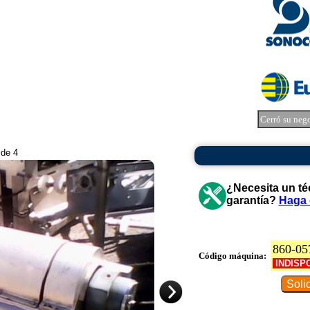
Cerró su neg
 de 4
¿Necesita un té
garantía?
Haga 
860-05
Código máquina:
INDISP