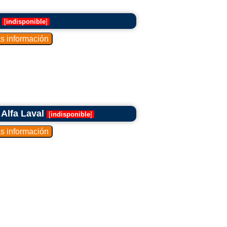
[
indisponible
]
Alfa Laval
[
indisponible
]