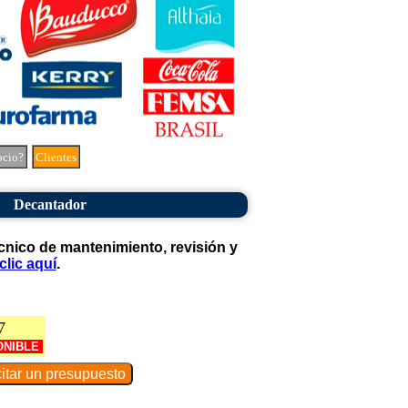
ocio?
Clientes
Decantador
cnico de mantenimiento, revisión y
clic aquí
.
7
ONIBLE