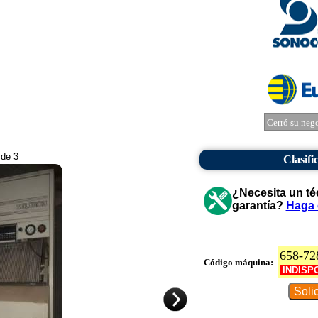
Cerró su neg
 de 3
Clasifi
¿Necesita un té
garantía?
Haga 
658-72
Código máquina:
INDISP