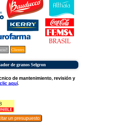
ocio?
Clientes
cador de granos Selgron
cnico de mantenimiento, revisión y
clic aquí
.
8
ONIBLE