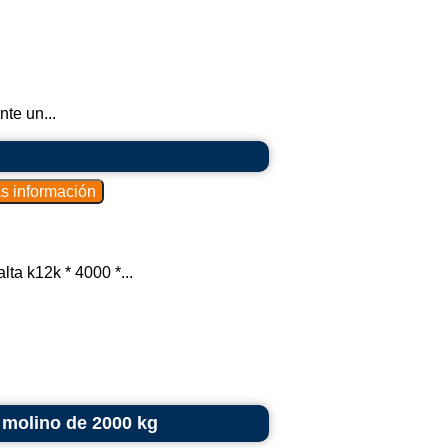
te un...
ta k12k * 4000 *...
 molino de 2000 kg