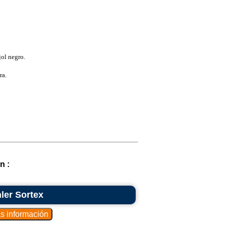
jol negro.
ra.
n :
ler Sortex