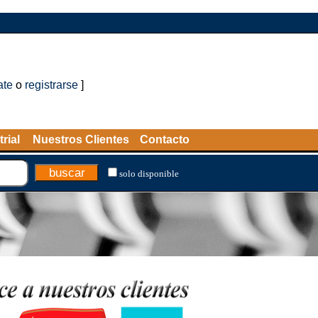
ate
o
registrarse
]
rial
Nuestros Clientes
Contacto
solo disponible