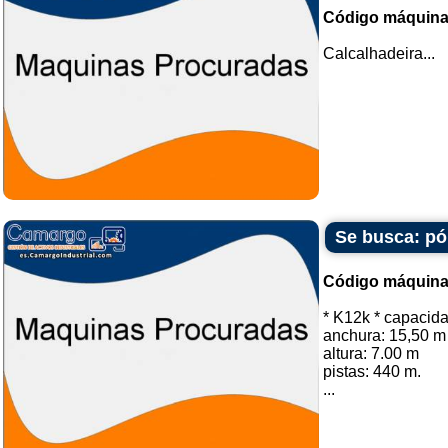
Código máquina
Calcalhadeira...
Se busca: pór
Código máquina
* K12k * capacida
anchura: 15,50 m
altura: 7.00 m
pistas: 440 m.
...