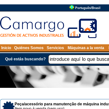
Português/Brasil
Inicio
Quiénes Somos
Servicios
Máquinas a la venta
Qué estás buscando?
Peça/acessório para manutenção de máquina indust
Item novo à venda (sem uso)