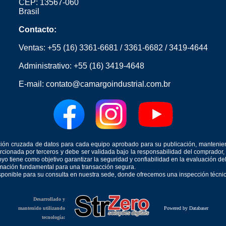
CEP: 13567-060
Brasil
Contacto:
Ventas:
+55 (16) 3361-6681
/
3361-6682
/
3419-4644
Administrativo:
+55 (16) 3419-4648
E-mail:
contato@camargoindustrial.com.br
icación cruzada de datos para cada equipo aprobado para su publicación, mantenie
orcionada por terceros y debe ser validada bajo la responsabilidad del comprad
yo tiene como objetivo garantizar la seguridad y confiabilidad en la evaluación d
ormación fundamental para una transacción segura.
isponible para su consulta en nuestra sede, donde ofrecemos una inspección técnica
Desarrollado y
mantenido utilizando
Powered by Databaser
tecnología: