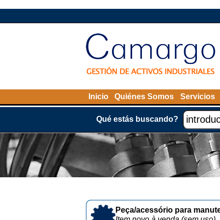
Inicio
Quiénes Somos
Servicios
Qué estás buscando?
Peça/acessório para manute
Item novo à venda (sem uso)