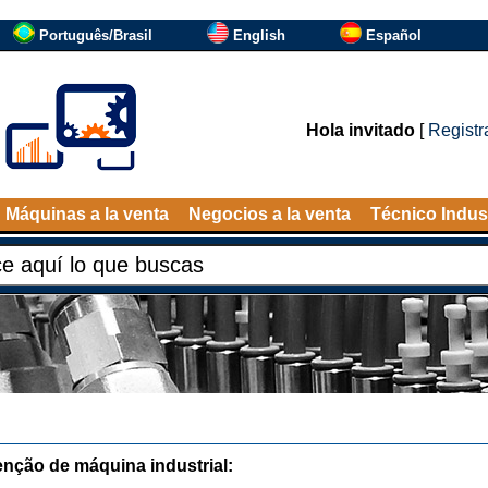
Português/Brasil
English
Español
Hola invitado
[
Registr
Máquinas a la venta
Negocios a la venta
Técnico Indust
nção de máquina industrial: