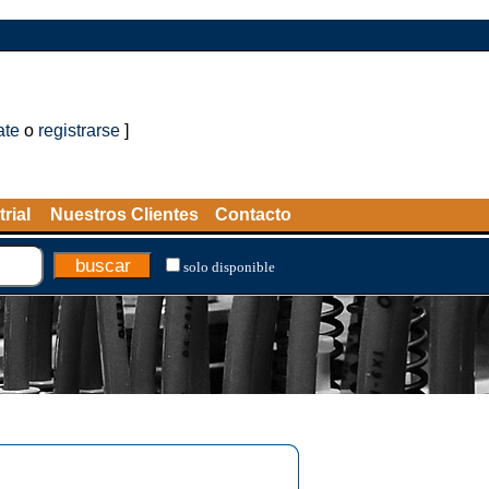
ate
o
registrarse
]
rial
Nuestros Clientes
Contacto
solo disponible