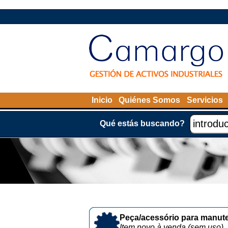
Inicio
Quiénes Somos
Servicios
Qué estás buscando?
Peça/acessório para manute
Item novo à venda (sem uso)