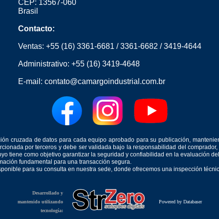
CEP: 13567-060
Brasil
Contacto:
Ventas:
+55 (16) 3361-6681
/
3361-6682
/
3419-4644
Administrativo:
+55 (16) 3419-4648
E-mail:
contato@camargoindustrial.com.br
icación cruzada de datos para cada equipo aprobado para su publicación, mantenie
orcionada por terceros y debe ser validada bajo la responsabilidad del comprad
yo tiene como objetivo garantizar la seguridad y confiabilidad en la evaluación d
ormación fundamental para una transacción segura.
isponible para su consulta en nuestra sede, donde ofrecemos una inspección técnica
Desarrollado y
mantenido utilizando
Powered by Databaser
tecnología: