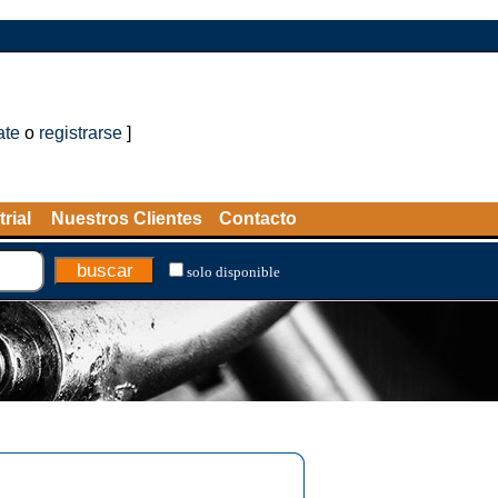
ate
o
registrarse
]
rial
Nuestros Clientes
Contacto
solo disponible