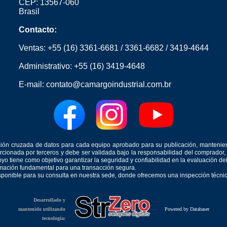
CEP: 13567-060
Brasil
Contacto:
Ventas:
+55 (16) 3361-6681
/
3361-6682
/
3419-4644
Administrativo:
+55 (16) 3419-4648
E-mail:
contato@camargoindustrial.com.br
icación cruzada de datos para cada equipo aprobado para su publicación, mantenie
orcionada por terceros y debe ser validada bajo la responsabilidad del comprad
yo tiene como objetivo garantizar la seguridad y confiabilidad en la evaluación d
ormación fundamental para una transacción segura.
isponible para su consulta en nuestra sede, donde ofrecemos una inspección técnica
Desarrollado y
mantenido utilizando
Powered by Databaser
tecnología: