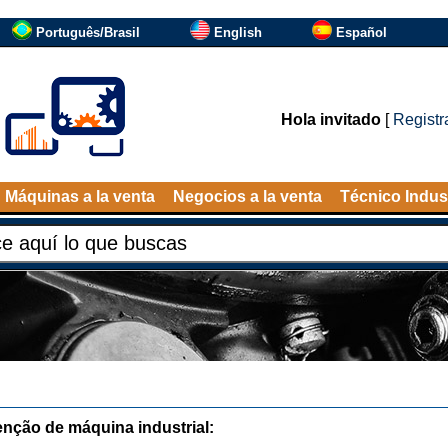
Português/Brasil
English
Español
Hola invitado
[
Registr
Máquinas a la venta
Negocios a la venta
Técnico Indust
nção de máquina industrial: