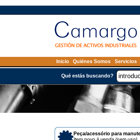
Inicio
Quiénes Somos
Servicios
Qué estás buscando?
Peça/acessório para manute
Item novo à venda (sem uso)