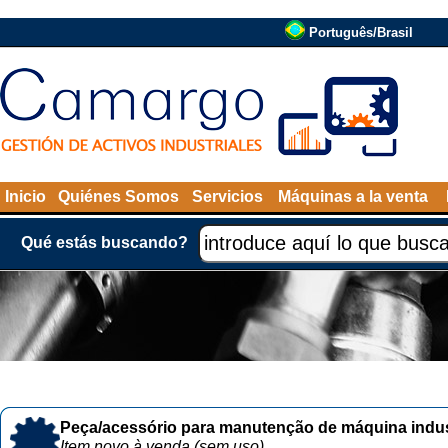
Português/Brasil
Inicio
Quiénes Somos
Servicios
Máquinas a la venta
Qué estás buscando?
Peça/acessório para manutenção de máquina indust
Item novo à venda (sem uso)