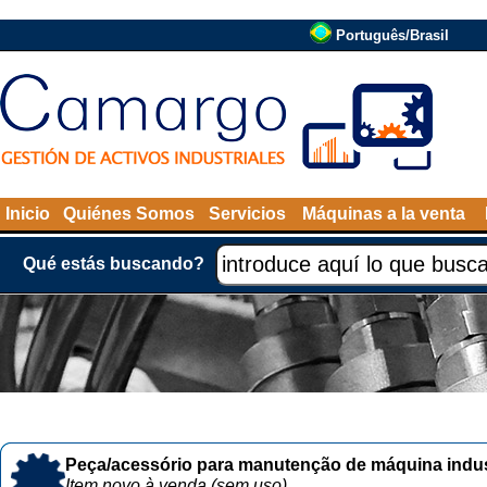
Português/Brasil
Inicio
Quiénes Somos
Servicios
Máquinas a la venta
Qué estás buscando?
Peça/acessório para manutenção de máquina indust
Item novo à venda (sem uso)