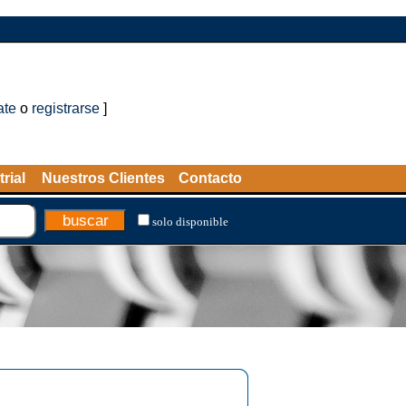
ate
o
registrarse
]
rial
Nuestros Clientes
Contacto
solo disponible