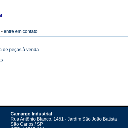
M
 -
entre em contato
ta de peças à venda
as
Camargo Industrial
Rua Antônio Blanco, 1451 - Jardim São João Batista
São Carlos / SP