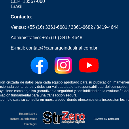
CEP: 13567-060
Brasil
Contacto:
Ventas:
+55 (16) 3361-6681
/
3361-6682
/
3419-4644
Administrativo:
+55 (16) 3419-4648
E-mail:
contato@camargoindustrial.com.br
icación cruzada de datos para cada equipo aprobado para su publicación, mantenie
orcionada por terceros y debe ser validada bajo la responsabilidad del comprad
yo tiene como objetivo garantizar la seguridad y confiabilidad en la evaluación d
ormación fundamental para una transacción segura.
isponible para su consulta en nuestra sede, donde ofrecemos una inspección técnica
Desarrollado y
mantenido utilizando
Powered by Databaser
tecnología: