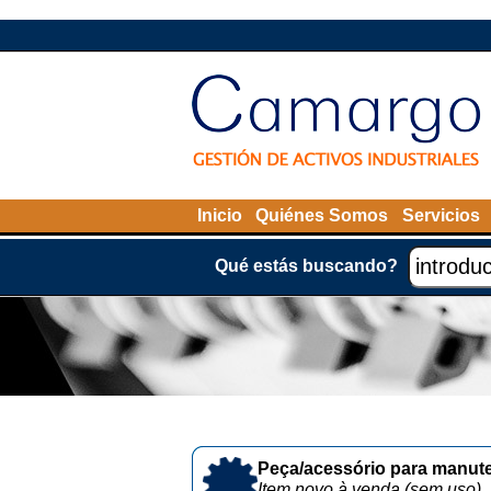
Inicio
Quiénes Somos
Servicios
Qué estás buscando?
Peça/acessório para manute
Item novo à venda (sem uso)